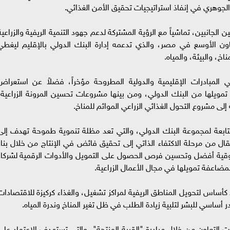
ك الجوهري في إنفاذ استراتيجيات تحقيق الأمن الغذائي.
 الجانبين، تماشياً مع الرؤية المشتركة لدعم جهود التنمية الريفية والزراعية
ون الأوسع في مصر، والذي تدعمه إدارة البنك الدولي بالإقليم ليغطي
خ، والبيئة، والمياه.
ي المبادرات الإقليمية والدولية المطروحة مؤخراً، فضلاً عن استعراض
 تمويلها من البنك الدولي، ومن بينها مشروعات تحسين المرونة الزراعية،
لى مشروع التحول الغذائي الزراعي الموائم للمناخ.
تابعة لمجموعة البنك الدولي، والتي تعد مظلة تنموية طموحة تهدف إلى
ى الانتقال من مرحلة الاكتفاء الذاتي إلى تحقيق فائض في الإنتاج من خلال بناء
قية أفضل وتحسين فرص الحصول على التمويل والأدوات الرقمية لشركاء
مضاعفة تمويلها في مجال الأعمال الزراعية.
ء كأساس لتحويل المناطق الريفية لمراكز تشغيل، والغذاء كركيزة للاقتصادات
 أساسي للبشر لتلبية زيادة الطلب في ظل تغير المناخ وندرة المياه.
يات التعاون من خلال مبادرة "القرية المنتجة"، والتي تستهدف الاعتماد على