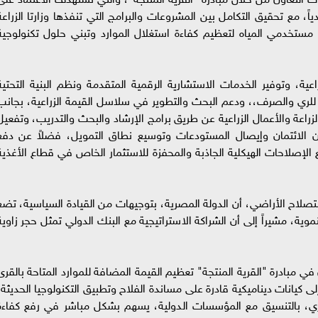
دياً، مع تحقيق التكامل بين المشروعات والبرامج التي تنفذها وزارتا الزراعة
 مستخدمي المياه لتعظيم كفاءة استغلال الموارد وتبني حلول تكنولوجية
ية، وتوفير الخدمات الاستشارية الرقمية المتقدمة ونظم البنية التحتية
ية للري والصرف،، ودعم البحث والتطوير في سلاسل القيمة الزراعية، بجانب
راعة والأعمال الزراعية عن طريق برامج الإرشاد والبحث والتدريب، وتفعيل
مان الائتمان وإيصال المستودعات وتوسيع نطاق التمويل، فضلاً عن دفع
الإصلاحات الهيكلية الجاذبة والمحفزة للاستثمار الخاص في قطاع الأغذية
استصلاح الأراضي، أن الدولة المصرية، بتوجيهات من القيادة السياسية، تضع
وية، مشيراً إلى أن الشراكة الاستراتيجية مع البنك الدولي تمثل حجر زاوية
ي مبادرة "القرية المنتجة" تعظيم القيمة المضافة للموارد المتاحة بالقرى
لى كيانات ديناميكية قادرة على مساندة الفلاح وتطبيق التكنولوجيا الحديثة،
 والري، بالتنسيق مع المؤسسات الدولية، يسهم بشكل مباشر في رفع كفاءة