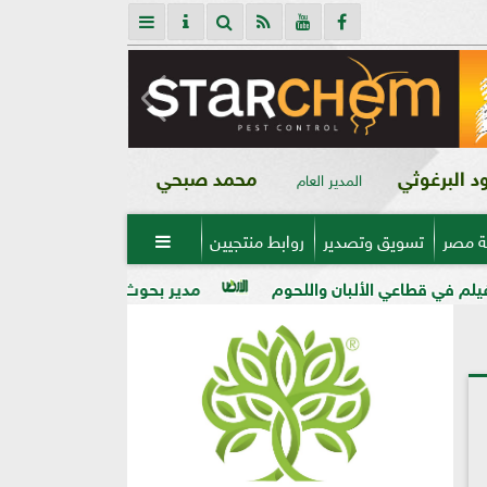
 البرغوثي
محمد صبحي
المدير العام
ة مصر
تسويق وتصدير
روابط منتجيين

لحوم
مدير بحوث أمراض النباتات: التغيرات المناخية رفعت مخا