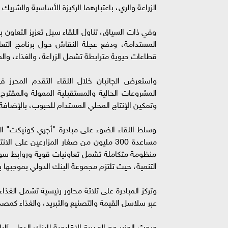
الزراعة والري، باعتبارهما الركيزة الأساسية والشري
وفي ذات السياق، تناول اللقاء سبل تعزيز التعاون بين
المستدامة، ودفع عجلة النقاش حول برنامج التعا
قطاعات حيوية مترابطة تشمل الزراعة، والغذاء، والمنا
واستعرض الجانبان خلال اللقاء التقدم المحرز ف
المشروعات الحالية والمستقبلية الممولة والمقترح
وتمكين الإنتاج المحلي المستدام للحبوب، بالإضافة إ
وسلط اللقاء الضوء على مبادرة "أجري كونيكت" ال
مساعدة 300 مليون من صغار المزارعين عل
منظومة متكاملة تشمل تعاونيات قوية وروابط سو
التنمية، حيث تلتزم مجموعة البنك الدولي بموجبها ب
وتركز المبادرة على ثلاثة محاور رئيسية تشمل الغذا
عبر سلاسل القيمة والتصنيع والتبريد، والغذاء كمصدر
وبحث الوزير مع المديرة الإقليمية للبنك الدولي آل