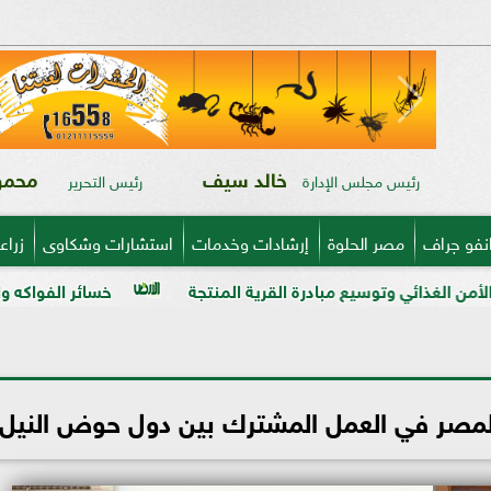
خالد سيف
محمود
رئيس مجلس الإدارة
رئيس التحرير
نفو جراف
مصر الحلوة
إرشادات وخدمات
استشارات وشكاوى
زراع
مبادرة القرية المنتجة
خسائر الفواكه والخضر في ذمة «مبي
 لمصر في العمل المشترك بين دول حوض النيل