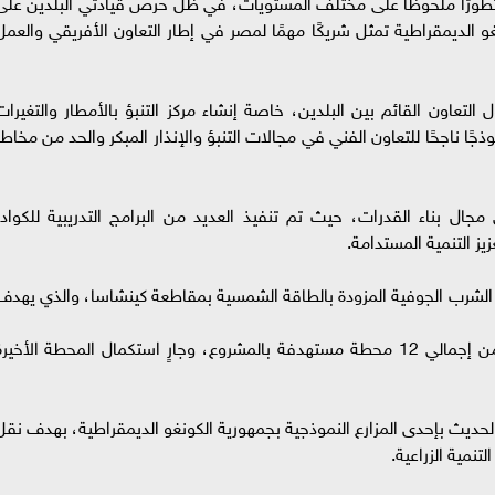
 تطورًا ملحوظًا على مختلف المستويات، في ظل حرص قيادتي البلدين على
نغو الديمقراطية تمثل شريكًا مهمًا لمصر في إطار التعاون الأفريقي والعمل
 التعاون القائم بين البلدين، خاصة إنشاء مركز التنبؤ بالأمطار والتغيرات
ذجًا ناجحًا للتعاون الفني في مجالات التنبؤ والإنذار المبكر والحد من مخاطر
جال بناء القدرات، حيث تم تنفيذ العديد من البرامج التدريبية للكوادر
ز التنمية المستدامة.
لشرب الجوفية المزودة بالطاقة الشمسية بمقاطعة كينشاسا، والذي يهدف
، حيث تم الانتهاء من تنفيذ وتشغيل 11 محطة من إجمالي 12 محطة مستهدفة بالمشروع، وجارٍ استكمال المحطة الأخير
يث بإحدى المزارع النموذجية بجمهورية الكونغو الديمقراطية، بهدف نقل
تنمية الزراعية.