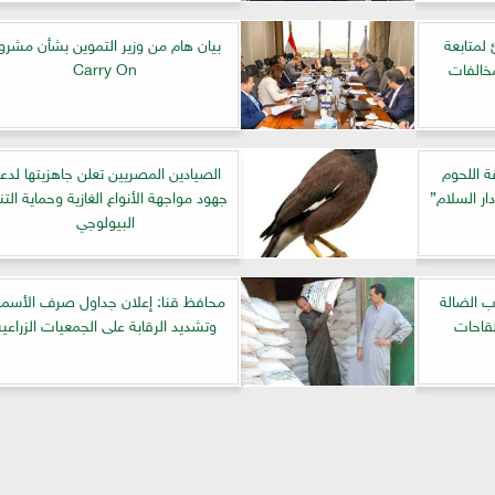
لمتابعة
بيان هام من وزير التموين بشأن مشرو
خالفات
Carry On
 اللحوم
الصيادين المصريين تعلن جاهزيتها لدع
ر السلام”
جهود مواجهة الأنواع الغازية وحماية التن
البيولوجي
ب الضالة
محافظ قنا: إعلان جداول صرف الأسم
لقاحات
وتشديد الرقابة على الجمعيات الزراعية