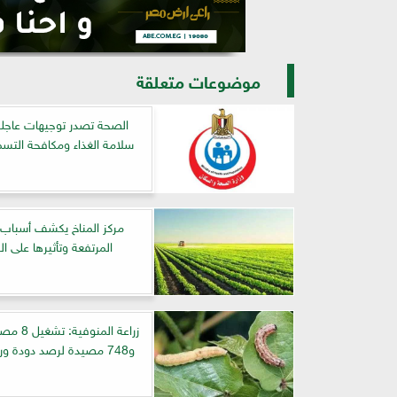
موضوعات متعلقة
الصحة تصدر توجيهات عاجلة
سلامة الغذاء ومكافحة التسمم 6
مركز المناخ يكشف أسباب ا
المرتفعة وتأثيرها على الز
زراعة المنو
و748 مصيدة لرصد دودة ورق القطن