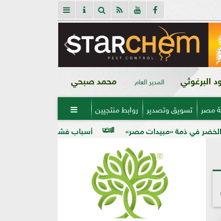
 البرغوثي
محمد صبحي
المدير العام
ة مصر
تسويق وتصدير
روابط منتجيين

دات مصر»
أسباب فشل تحجيم الخوخ في الأرض الكلسية