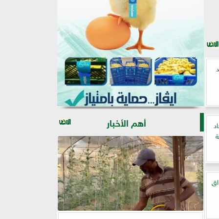
د
أهم الأخبار
د
ة
اق