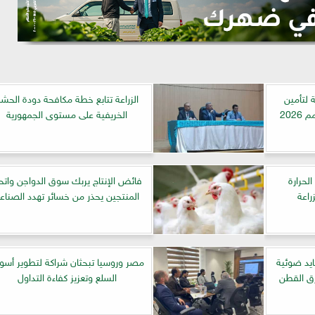
 لتأمين
الزراعة تتابع خطة مكافحة دودة الحش
202
الخريفية على مستوى الجمهورية
لحرارة
فائض الإنتاج يربك سوق الدواجن واتحا
راعة
المنتجين يحذر من خسائر تهدد الصناع
فية: تشغيل 8 مصايد ضوئية
مصر وروسيا تبحثان شراكة لتطوير أسو
السلع وتعزيز كفاءة التداول