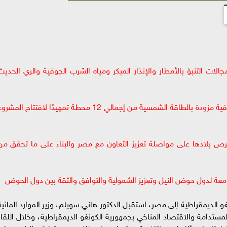
ت التنبؤ بالأمطار والإنذار المبكر ومياه الشرب الجوفية والري الحديث
الانتهاء من تنفيذ وتشغيل 11 محطة مياه شرب جوفية مزودة بالطاقة الشمسية من إجمالي 12 محطة تمهيدًا لافتتاح المش
د حرص بلادها على مواصلة تعزيز التعاون مع مصر والبناء على ما تحقق من
امعة لدول حوض النيل وتعزيز الشمولية والتوافق والثقة بين دول الحوض
نغو الديمقراطية إلى مصر، استقبل الدكتور هاني سويلم، وزير الموارد المائية
المستدامة والاقتصاد المناخي بجمهورية الكونغو الديمقراطية، وخلال اللقاء