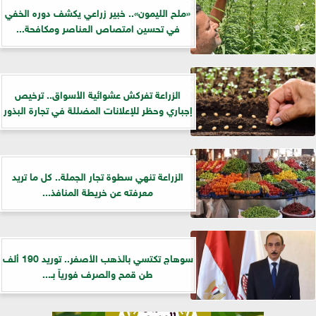
«ملح الليمون».. خبير زراعي يكشف دوره الخفي
في تحسين امتصاص العناصر ومكافحة...
الزراعة تفركش عشوائية الأسواق.. ترخيص
إجباري وحظر للإعلانات المضللة في تجارة البذور
الزراعة تنهي سطوة تجار الجملة.. كل ما تريد
معرفته عن خريطة المنافذ...
سوهاج تكتسي بالذهب الأصفر.. توريد 190 ألف
طن قمح والصرف فورياً بـ...