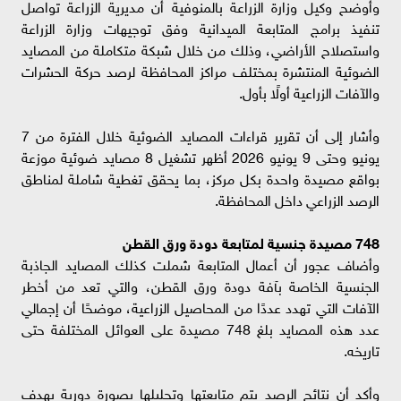
وأوضح وكيل وزارة الزراعة بالمنوفية أن مديرية الزراعة تواصل
تنفيذ برامج المتابعة الميدانية وفق توجيهات وزارة الزراعة
واستصلاح الأراضي، وذلك من خلال شبكة متكاملة من المصايد
الضوئية المنتشرة بمختلف مراكز المحافظة لرصد حركة الحشرات
والآفات الزراعية أولًا بأول.
وأشار إلى أن تقرير قراءات المصايد الضوئية خلال الفترة من 7
يونيو وحتى 9 يونيو 2026 أظهر تشغيل 8 مصايد ضوئية موزعة
بواقع مصيدة واحدة بكل مركز، بما يحقق تغطية شاملة لمناطق
الرصد الزراعي داخل المحافظة.
748 مصيدة جنسية لمتابعة دودة ورق القطن
وأضاف عجور أن أعمال المتابعة شملت كذلك المصايد الجاذبة
الجنسية الخاصة بآفة دودة ورق القطن، والتي تعد من أخطر
الآفات التي تهدد عددًا من المحاصيل الزراعية، موضحًا أن إجمالي
عدد هذه المصايد بلغ 748 مصيدة على العوائل المختلفة حتى
تاريخه.
وأكد أن نتائج الرصد يتم متابعتها وتحليلها بصورة دورية بهدف