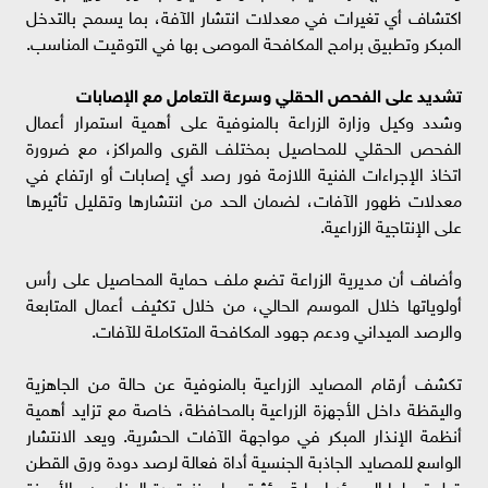
اكتشاف أي تغيرات في معدلات انتشار الآفة، بما يسمح بالتدخل
المبكر وتطبيق برامج المكافحة الموصى بها في التوقيت المناسب.
تشديد على الفحص الحقلي وسرعة التعامل مع الإصابات
وشدد وكيل وزارة الزراعة بالمنوفية على أهمية استمرار أعمال
الفحص الحقلي للمحاصيل بمختلف القرى والمراكز، مع ضرورة
اتخاذ الإجراءات الفنية اللازمة فور رصد أي إصابات أو ارتفاع في
معدلات ظهور الآفات، لضمان الحد من انتشارها وتقليل تأثيرها
على الإنتاجية الزراعية.
وأضاف أن مديرية الزراعة تضع ملف حماية المحاصيل على رأس
أولوياتها خلال الموسم الحالي، من خلال تكثيف أعمال المتابعة
والرصد الميداني ودعم جهود المكافحة المتكاملة للآفات.
تكشف أرقام المصايد الزراعية بالمنوفية عن حالة من الجاهزية
واليقظة داخل الأجهزة الزراعية بالمحافظة، خاصة مع تزايد أهمية
أنظمة الإنذار المبكر في مواجهة الآفات الحشرية. ويعد الانتشار
الواسع للمصايد الجاذبة الجنسية أداة فعالة لرصد دودة ورق القطن
قبل تحولها إلى بؤر إصابة مؤثرة، ما يعزز قدرة المزارعين والأجهزة