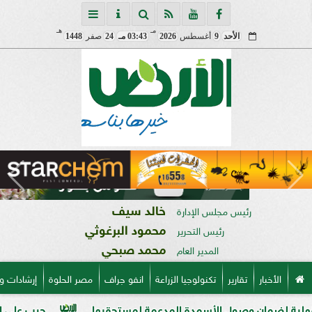
مـ
هـ
الأحد
9
أغسطس
2026
03:43 مـ
24
صفر
1448
خالد سيف
رئيس مجلس الإدارة
محمود البرغوثي
رئيس التحرير
محمد صبحي
المدير العام
الأخبار
تقارير
تكنولوجيا الزراعة
انفو جراف
مصر الحلوة
إرشادات و
 وصول الأسمدة المدعمة لمستحقيها
حرب على السوق السوداء: