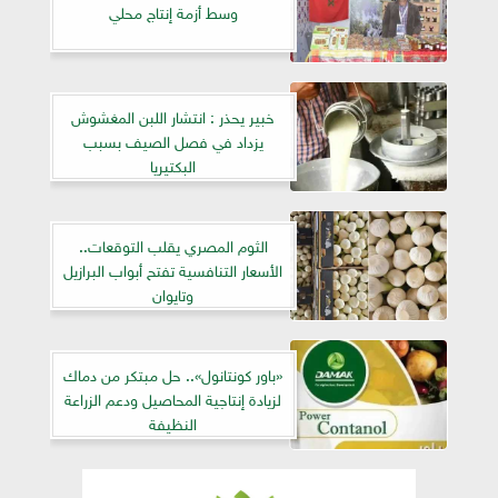
وسط أزمة إنتاج محلي
خبير يحذر : انتشار اللبن المغشوش
يزداد في فصل الصيف بسبب
البكتيريا
الثوم المصري يقلب التوقعات..
الأسعار التنافسية تفتح أبواب البرازيل
وتايوان
«باور كونتانول».. حل مبتكر من دماك
لزيادة إنتاجية المحاصيل ودعم الزراعة
النظيفة