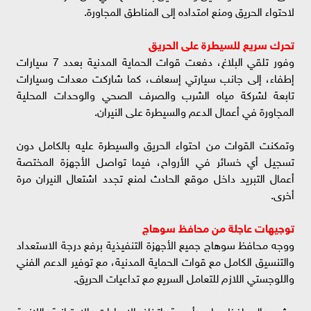
لاحتواء الحريق ومنع امتداده إلى المناطق المجاورة.
تحرك سريع للسيطرة على الحريق
وفور تلقي البلاغ، دفعت قوات الحماية المدنية بعدد 7 سيارات
إطفاء، إلى جانب سيارتي إسعاف، كما شاركت معدات وسيارات
تابعة لشركة مياه الشرب والصرف الصحي والوحدات المحلية
المجاورة في أعمال الدعم والسيطرة على النيران.
وتمكنت القوات من احتواء الحريق والسيطرة عليه بالكامل دون
تسجيل أي خسائر في الأرواح، فيما تواصل الأجهزة المختصة
أعمال التبريد داخل موقع الحادث لمنع تجدد اشتعال النيران مرة
أخرى.
توجيهات عاجلة من محافظ سوهاج
ووجه محافظ سوهاج جميع الأجهزة التنفيذية برفع درجة الاستعداد
والتنسيق الكامل مع قوات الحماية المدنية، مع توفير الدعم الفني
واللوجستي اللازم للتعامل السريع مع تداعيات الحريق.
وشدد المحافظ على أهمية اتخاذ الإجراءات الاحترازية اللازمة