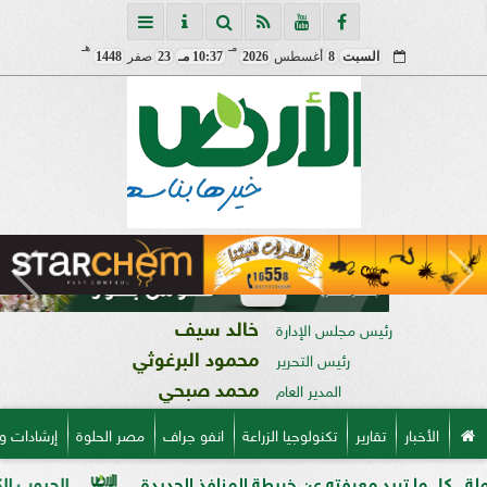
مـ
هـ
السبت
8
أغسطس
2026
10:37 مـ
23
صفر
1448
خالد سيف
رئيس مجلس الإدارة
محمود البرغوثي
رئيس التحرير
محمد صبحي
المدير العام
الأخبار
تقارير
تكنولوجيا الزراعة
انفو جراف
مصر الحلوة
إرشادات و
ته عن خريطة المنافذ الجديدة
الحبوب الكاملة وفوائدها وتطبيق