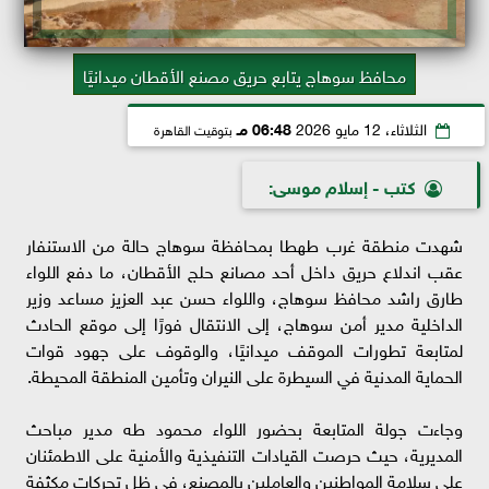
محافظ سوهاج يتابع حريق مصنع الأقطان ميدانيًا
الثلاثاء، 12 مايو 2026
06:48 مـ
بتوقيت القاهرة
كتب - إسلام موسى:
شهدت منطقة غرب طهطا بمحافظة سوهاج حالة من الاستنفار
عقب اندلاع حريق داخل أحد مصانع حلج الأقطان، ما دفع اللواء
طارق راشد محافظ سوهاج، واللواء حسن عبد العزيز مساعد وزير
الداخلية مدير أمن سوهاج، إلى الانتقال فورًا إلى موقع الحادث
لمتابعة تطورات الموقف ميدانيًا، والوقوف على جهود قوات
الحماية المدنية في السيطرة على النيران وتأمين المنطقة المحيطة.
وجاءت جولة المتابعة بحضور اللواء محمود طه مدير مباحث
المديرية، حيث حرصت القيادات التنفيذية والأمنية على الاطمئنان
على سلامة المواطنين والعاملين بالمصنع، في ظل تحركات مكثفة