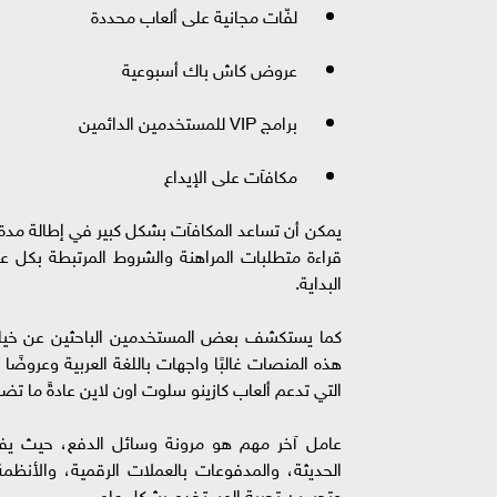
لفّات مجانية على ألعاب محددة
عروض كاش باك أسبوعية
برامج VIP للمستخدمين الدائمين
مكافآت على الإيداع
يمكن أن تساعد المكافآت بشكل كبير في إطالة مدة 
قراءة متطلبات المراهنة والشروط المرتبطة بكل
البداية.
كما يستكشف بعض المستخدمين الباحثين عن خيارا
هذه المنصات غالبًا واجهات باللغة العربية وعرو
التي تدعم ألعاب كازينو سلوت اون لاين عادةً ما تضم ع
عامل آخر مهم هو مرونة وسائل الدفع، حيث يفض
الحديثة، والمدفوعات بالعملات الرقمية، والأنظمة 
وتحسين تجربة المستخدم بشكل عام.