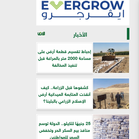
الأخبار
إحباط تقسيم قطعة أرض على
مساحة 2000 متر بالمراغة قبل
تنفيذ المخالفة
كشفوها قبل الزراعة.. كيف
أنقذت المتابعة الميدانية أرض
الإصلاح الزراعي بالبلينا؟
25 جنيهًا للكيلو.. الدولة توسع
منافذ بيع السكر الحر وتخفض
السعر للمواطنين