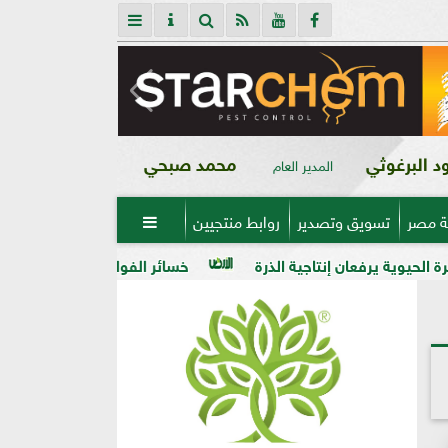
 البرغوثي
محمد صبحي
المدير العام
ة مصر
تسويق وتصدير
روابط منتجيين

إنتاجية الذرة
خسائر الفواكه والخضر في ذمة «مبيدات مصر»