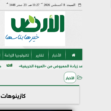
مـ
هـ
السبت
8
أغسطس
2026
11:27 صـ
23
صفر
1448
الأخبار
تقارير
تكنولوجيا الزراعة
ا
بعد زيادة المعروض من «العروة الخريفية»
دراسة مصرية تنجح
الأخبار
كازينوهات 