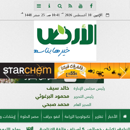
مـ
هـ
الإثنين
10
أغسطس
2026
10:41 صـ
25
صفر
1448
خالد سيف
رئيس مجلس الإدارة
محمود البرغوثي
رئيس التحرير
محمد صبحي
المدير العام
الأخبار
تقارير
تكنولوجيا الزراعة
انفو جراف
مصر الحلوة
إرشادات و
فائقة الإنتاجية
«ملح الليمون».. خبير 