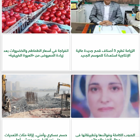
الزراعة تطرح 5 أصناف قمح جديدة عالية
انفراجة في أسعار الطماطم والخضروات بعد
الإنتاجية استعدادًا للموسم الجديد
زيادة المعروض من «العروة الخريفية»
الحبوب الكاملة وفوائدها وتطبيقاتها فى
حسم عسكري وأمني.. إزالة مئات التعديات
مجال الخبز والعجائن
على نهر النيل وبدء ممشى أهل...