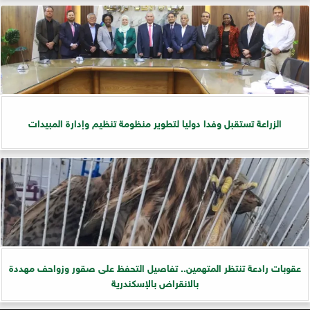
الزراعة تستقبل وفدا دوليا لتطوير منظومة تنظيم وإدارة المبيدات
عقوبات رادعة تنتظر المتهمين.. تفاصيل التحفظ على صقور وزواحف مهددة
بالانقراض بالإسكندرية