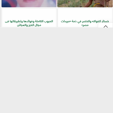
خسائر الفواكه والخضر في ذمة «مبيدات
الحبوب الكاملة وفوائدها وتطبيقاتها فى
مصر»
مجال الخبز والعجائن
⇡
«بيطري سوهاج» يطلق ندوة إرشادية
زراعة «المريمية» في شمال سيناء.. جولة
بالسلاموني للتوعية بالأمراض المشتركة
ميدانية تكشف أسرار الإنتاج وجودة
وطرق الوقاية
المحصول