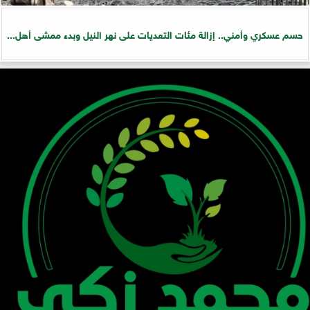
حسم عسكري وأمني.. إزالة مئات التعديات على نهر النيل وبدء ممشى أهل...