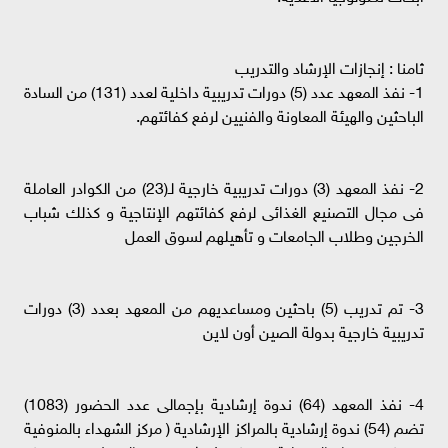
ثامنا : إنجازات الإرشاد والتدريب
1- نفذ المعهد عدد (5) دورات تدريبية داخلية لعدد (131) من السادة
الباحثين والهيئة المعاونة والفنيين لرفع كفائتهم.
2- نفذ المعهد (3) دورات تدريبية خارجية لـ(23) من الكوادر العاملة
فى مجال التصنيع الغذائى لرفع كفائتهم الإنتاجية و كذلك شباب
الخرجين وطلاب الجامعات و تأهيلهم لسوق العمل
3- تم تدريب (5) باحثين ومساعديهم من المعهد بعدد (3) دورات
تدريبية خارجية بدولة الصين أون لاين
4- نفذ المعهد (64) ندوة إرشادية بإجمالى عدد الحضور (1083)
تضم (54) ندوة إرشادية بالمراكز الإرشادية ( مركز الشهداء بالمنوفية