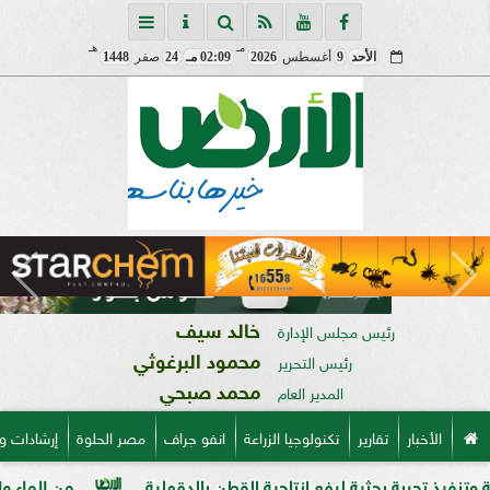
مـ
هـ
الأحد
9
أغسطس
2026
02:09 مـ
24
صفر
1448
خالد سيف
رئيس مجلس الإدارة
محمود البرغوثي
رئيس التحرير
محمد صبحي
المدير العام
الأخبار
تقارير
تكنولوجيا الزراعة
انفو جراف
مصر الحلوة
إرشادات و
حثية لرفع إنتاجية القطن بالدقهلية
من الماء والبروتين إلى من