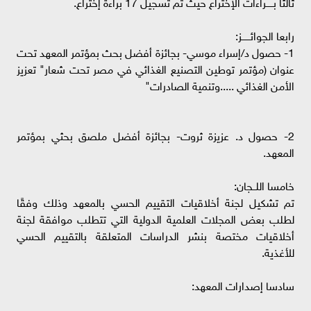
ثالثا بـــــراءات الإختراع حيث تم تسجيل 17 براءة إختراع.
رابعا الجوائــــــز:
1- حصول د/إسراء موسي- بجائزة أفضل بحث بمؤتمر المعهد تحت
عنوان (مؤتمر توطين التصنيع الغذائي في مصر تحت شعار" تعزيز
الأمن الغذائي .....وتنمية الصادرات"
2- حصول د. عزيزة ثروت- بجائزة أفضل ملصق بحثي بمؤتمر
المعهد.
خامسا اللــجان:
تم تشكيل لجنة أخلاقيات التقييم الحسي بالمعهد وذلك وفقًا
لطلب بعض المجلات العلمية الدولية التي تتطلب موافقة لجنة
أخلاقيات مختصة بنشر الدراسات المتعلقة بالتقييم الحسي
للأغذية.
سادسا إصدارات المعهد: