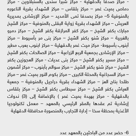
- مركز صدفا بالدقهلية - مركز شبرا سندى بالسنبلاوين - مركز
دماص بميت غمر – مركز بلقاس – مركز الشهداء بقرية الناعوره
بالمنوفية 5– مركز بصدفا تمى الأمديد – مركز الإرشادى بمديرية
العريش – مركز الشهداء بقرية زواية البقلى بالمنوفية – مركز الشيخ
مبارك بكفر الشيخ – مركز كفر المرازقة بكفر الشيخ – مركز دمرو
بالغربية – مركز شنو بكفر الشيخ – مركز بنى مر بأسيوط – مركز
أبنوب بأسيوط- مركز ميت غمر بالدقهلية – مركز ابنوب بعرب مطير
– مركز الإرشادى بجمعية الربع الزراعية – مركز الصالحات بكفر الشيخ
– مركز مسير بكفر الشيخ – مركز بنى عديات - مركز العجوزين بكفر
الشيخ – مركز شنو بكفر الشيخ – مركز سوالم بأبنوب – مركز أشمون
– مركز السجاغية بالمحلة الكبرى – مركز بكوم النور بميت غمر – مركز
طلحا بناج العز – مركز الشهداء بقرية دراجيل بالمنوفية – جمعية
العياش بكفر الشيخ – مركز سبطاس بكفر الشيخ – مركز بلقاس
بالدقهلية - مركز بهيدة بميت غمر ) بالإضافة إلى (3) ندوات
إرشادية تم عقدها بالمقر الرئيسي بالمعهد – معمل تكنولوجيا
الأغذية بمحظة سخا – إدارة التجارب بالمنصورة محافظة الدقهلية
6- حضر عدد من الباحثين بالمعهد عدد