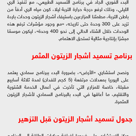
البدء الفوري الجاد في برنامج التسميد الطبيعي، مع تنفيذ الري
الليلي، وذلك لرفع درجة حرارة التربة ليلا، كون مياه الري أدفأ من
باطن التربة، مطمئنا المزارعين باستيفاء أشجار الزيتون وحدات باردة
تزيد على 300 وحدة حتى تاريخه، «مع وجود مؤشرات ترفع هذه
الوحدات خلال الشتاء الحالي إلى نحو 400 وحدة»، ليكون موسمًا
مبشرًا بإنتاجية مثالية تستحق الاهتمام.
برنامج تسميد أشجار الزيتون المثمر
ونصح استشاري «الأرض»، بضرورة البدء ببرنامج سمادي يعتمد
على اليوريا بمعدلات مرتفعة (5 كجم للفدان) لمدة ثلاثة أسابيع
مقبلة، خاصة للمزارع التي تأخرت في أعمال الخدمة الشتوية
والتقليم، ما أعاقها في البدء بالبرنامج السمادي لأشجار الزيتون
المثمرة.
جدول تسميد أشجار الزيتون قبل التزهير
وركز الاستشاري على ضرورة إضافة مركبات الطاقة إلى البرنامج