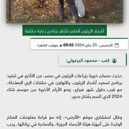
أشجار الزيتون المثمر تنتظر برنامج رعاية مكثفة
الخميس، 25 يناير 2024
05:02 مـ
بتوقيت القاهرة
كتب - محمود البرغوثي:
حذرت مصادر خبيرة بزراعات الزيتون في مصر، من التأخير في تنفيذ
برنامج تسميد أشجار الزيتون، والتهاون في مقننات الري المعتدلة،
مع قرب حلول شهر فبراير، ومع الأيام الأخيرة من موسم شتاء
2024 الذي اتسم بمُناخ محير.
وقال استشاري موقع «الأرض»، إنه مع قراءة معلومات المناخ
الواردة على أجهزة هيئة الأرصاد الجوية، والصادرة في بياناتها، يجب