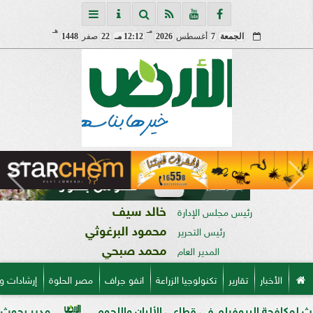
مـ
هـ
الجمعة
7
أغسطس
2026
12:12 مـ
22
صفر
1448
خالد سيف
رئيس مجلس الإدارة
محمود البرغوثي
رئيس التحرير
محمد صبحي
المدير العام
الأخبار
تقارير
تكنولوجيا الزراعة
انفو جراف
مصر الحلوة
إرشادات و
يوفيلم في قطاعي الألبان واللحوم
مدير بحوث أمراض النباتات