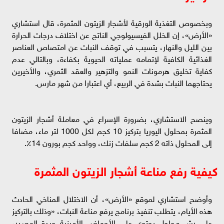
وبخصوص التغذية الورقية لأشجار الزيتون المثمرة، قال استشاري
«الأرض»، إن الخلل الفيسيولوجي الناتج عن اختلاف درجات الحرارة
بين الليل والنهار، يتسبب في توقف النبات عن امتصاص العناصر
الغذائية الكافية لإتمامه عملياته الحيوية بكفاءة، وبالتالي عدم
كفاية تخليق هرمونات النمو والتزهير والعقد الثمري، والأخيرين
يحتاجهما النبات بشدة في الربيع، أي اعتبارا من شهر مارس.
وينصح الاستشاري، بضرورة الإسراع في معاملة أشجار الزيتون
المثمرة بمحلول اليوريا بتركيز 10 كجم لكل 1000 لتر ماء، مضافا
إلى المحلول ذاته 2 كجم سلفات زنك، وواحد كجم بورون 14٪.
كيفية رفع مناعة أشجار الزيتون المثمرة
وأوضح استشاري لموقع «الأرض»، أن الاختلال المناخي الحادث
هذه الأيام، يتطلب تنفيذ برنامج يرفع مناعة النبات، «وذلك بالتركيز
على رش محلول يحتوي على الأحماض الأمينية جيدة المصدر،