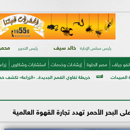
خالد سيف
محمود
رئيس مجلس الإدارة
رئيس التحرير
نفو جراف
مصر الحلوة
إرشادات وخدمات
استشارات وشكاوى
زراع
خريطة تقاوي القمح الجديدة.. «الزراعة» تكشف خصائص 5 أصناف فائقة الإنتاجية
 البحر الأحمر تهدد تجارة القهوة العالمية