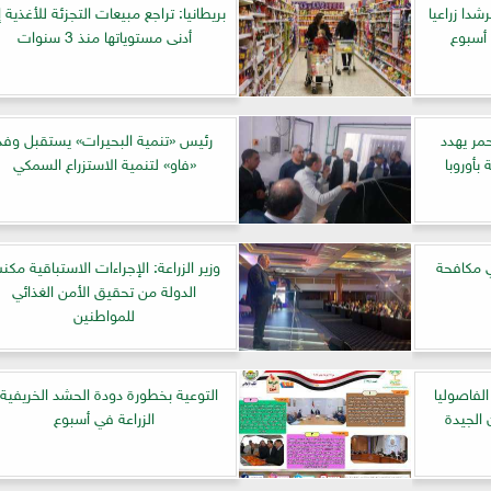
را ومرشدا زراعيا
بريطانيا: تراجع مبيعات التجزئة للأغذية إ
أدنى مستوياتها منذ 3 سنوات
حمر يهدد
رئيس «تنمية البحيرات» يستقبل وفد
بأوروبا
«فاو» لتنمية الاستزراع السمكي
 مكافحة
وزير الزراعة: الإجراءات الاستباقية مكن
الدولة من تحقيق الأمن الغذائي
للمواطنين
لفاصوليا
التوعية بخطورة دودة الحشد الخريفية.
الجيدة
الزراعة في أسبوع