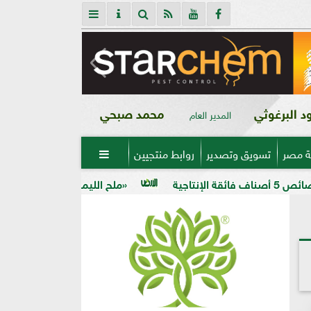
 البرغوثي
محمد صبحي
المدير العام
ة مصر
تسويق وتصدير
روابط منتجيين

«ملح الليمون».. خبير زراعي يكشف دوره الخفي 