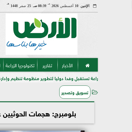
مـ
هـ
الإثنين
10
أغسطس
2026
08:39 صـ
25
صفر
1448
الأخبار
تقارير
تكنولوجيا الزراعة
ا
عة تستقبل وفدا دوليا لتطوير منظومة تنظيم وإدارة المبيدات
تسويق وتصدير
بلومبرج: هجمات الحوثيين على