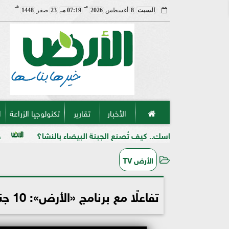
مـ
هـ
السبت
8
أغسطس
2026
07:19 مـ
23
صفر
1448
الأخبار
تقارير
تكنولوجيا الزراعة
ا
اسك.. كيف تُصنع الجبنة البيضاء بالنشا؟
حرب على السوق ال
الأرض TV
تفاعلًا مع برنامج «الأرض»: 10 جنيهات هبوطًا اضطراريًا في أسعار البصل.. فيديو