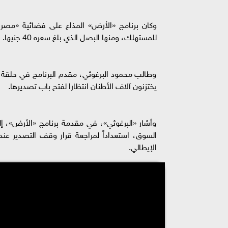
وكان برنامج «الأرض» المذاع على فضائية «مصر 
للمستهلك، ومنها البصل الذي بلغ سعره 40 جنيها.
وطالب محمود البرغوثي، مقدم البرنامج في حلقة 
يختزنون آلاف الأطنان انتظارا لفتح باب تصديرها.
وأشار «البرغوثي»، في مقدمة برنامج «الأرض»، إلى 
السوق، استعداداً لمراجعة قرار وقف التصدير عند
الإيطالي.