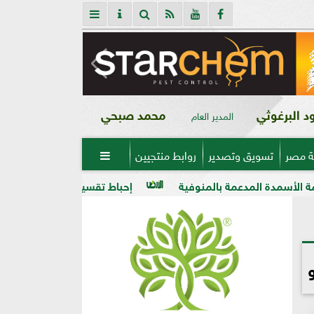
 البرغوثي
محمد صبحي
المدير العام
ة مصر
تسويق وتصدير
روابط منتجيين

 بالمنوفية
إحباط تقسيم قطعة أرض على مساحة 2000 متر بالمراغة قبل تنفيذ المخالفة