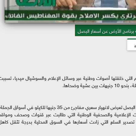
 برنامج الأرض عن أسعار البصل
ة
ام التي خلقتها أصوات وطنية عبر وسائل الإعلام والسوشيال ميديا، تسببت
شية وضحاها.
وأكد تجار جملة، في تصريحات لموقع «الأرض»، أن البصل تعرض لانهيار سعري مفاجئ من 35 جنيها للكيلو في أسواق الجم
 للأصوات الإعلامية والصحفية الوطنية التي طالبت عبر قنوات وصحف ومواقع
دير السلع التي زادت أسعارها في السوق المحلية بدرجة تثقل كاهل