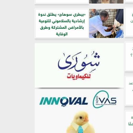
«بيطري سوهاج» يطلق ندوة
إرشادية بالسلاموني للتوعية
بالأمراض المشتركة وطرق
الوقاية
؟
قطن.. 7 قواعد
ًا