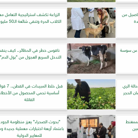
حاصيل من
الزراعة تكشف استراتيجية التعامل مع
ة
الكلاب الحرة وتنفي شائعة الـ50 مليون
 عن سوسة
ناقوس خطر في الحظائر.. كيف ينقذ
التدخل السريع العجول من ”بول الدم”
حالة الري
قبل خلط المبيدات في ال
ن الحجر
أساسية تحمي المحصول من الأخطاء
القاتلة
لممغنط
”بحوث الصحراء” يعزز منظومة الجودة
عين
باعتماد أربعة اختبارات معملية جديدة وفق
للمعايير الدولية