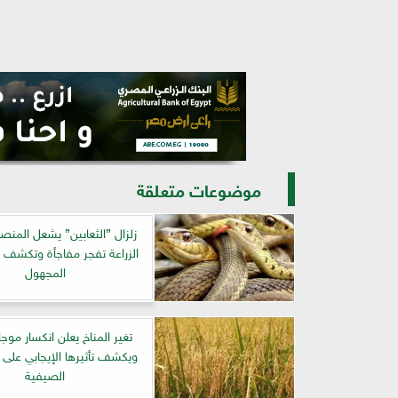
موضوعات متعلقة
زلزال ”الثعابين” يشعل المنصا
الزراعة تفجر مفاجأة وتكشف 
المجهول
تغير المناخ يعلن انكسار موجا
ويكشف تأثيرها الإيجابي على 
الصيفية