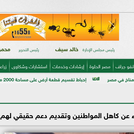
خالد سيف
محمود
رئيس مجلس الإدارة
رئيس التحرير
نفو جراف
مصر الحلوة
إرشادات وخدمات
استشارات وشكاوى
زراع
إحباط تقسيم قطعة أرض على مساحة 2000 متر بالمراغة قبل تنفيذ المخالفة
ء عن كاهل المواطنين وتقديم دعم حقيقي لهم