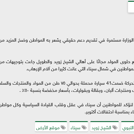
ن الوزارة مستمرة في تقديم دعم حقيقي يشعر به المواطن وضخ المزيد من
حلوى المولد مجانًا على أهالي الشيخ زويد والطويل جاءت بتوجيهات من
مواطنين في شمال سيناء التي عانت كثيرا من آلام الإرهاب.
تابع مستشار وزير الزراعة، كما تم تحريك قوافل متحركة ضمت41 سيارة محملة بحوالي ٧٥ طن من المواد والمنتجات والس
نتجات ألبان، وبقالة وبقوليات، بأسعار مخفضة بنسبة ٥٠٪ .
لنؤكد للمواطنين أن سيناء في عقل وقلب القيادة السياسية وكل مواطن
بمناسبة احتفالات أكتوبر.
لنبوي
الشيخ زويد
سيناء
موقع الأرض