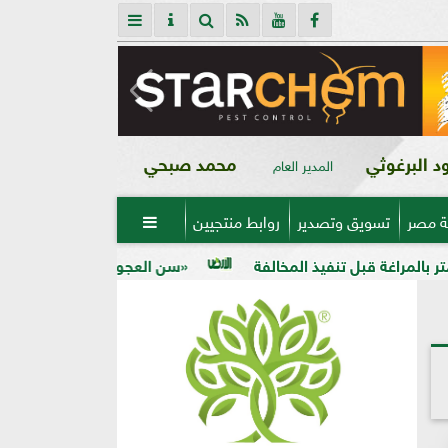
 البرغوثي
محمد صبحي
المدير العام
ة مصر
تسويق وتصدير
روابط منتجيين

«سن العجوز» في الذرة الشامية.. لماذا تظهر الح