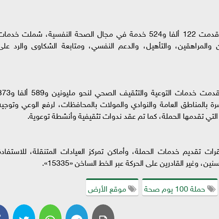
واستطرد «عبدالغفار» أن حملة «100 يوم صحة» قدمت 122 ألفا و524 خدمة في مجال الصحة النفسية، شملت خدما
ن والمراهقين، والتأهيل، والدعم النفسي، ومتابعة الشكاوى والرد على
وأضاف «عبدالغفار» أن حملة «100 يوم صحة» قدمت خدمات التوعية والتثقيف الصحي لنحو مل
 بالمناطق العامة والنوادي والمولات بالمحافظات، لرفع الوعي وتوجيه
لتي تقدمها الحملة، كما تم عقد ندوات تثقيفية وأنشطة توعوية.
قرات تقديم خدمات الحملة، وأماكن تمركز العيادات المتنقلة، للاستفادة
، وغير القادرين على الحركة عبر الخط الساخن «15335».
حملة 100 يوم صحة
موقع الأرض