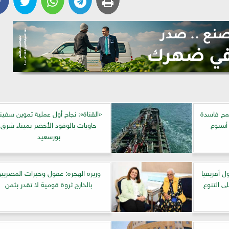
مح فاسدة
«القناة»: نجاح أول عملية تموين سفين
 أسبوع
حاويات بالوقود الأخضر بميناء شرق
بورسعيد
ل أفريقيا
وزيرة الهجرة: عقول وخبرات المصريي
 على التنوع
بالخارج ثروة قومية لا تقدر بثمن