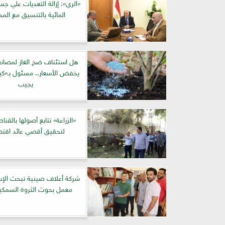
«الري»: إزالة التعديات علي جس
المائية بالتنسيق مع المح
هل استئناف ضخ الغاز لمصانع
يخفض الأسعار.. مسئول بـ«كي
يجيب
«الزراعة» تتابع أصولها بالقناط
لتحقيق أقصي عائد اقت
شركة أعلاف صينية تبحث الإس
معمل بحوث الثروة السمكي