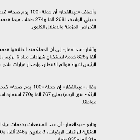
وأضاف «عبدالغفار» أ
الأمراض المزمنة والاعتلال الكلوي.
الرئيس لإنهاء قوائم الانتظار، وإصدار قرارات علاج على نفقة الدولة ل
وقال «عبدالغفار» إن ح
مواطنا.
و31 ألفا و835 طفلا.