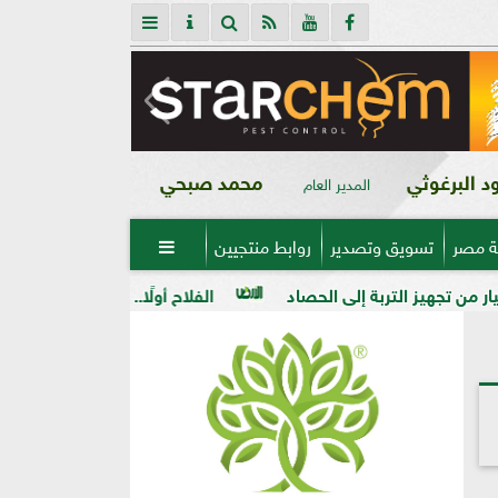
 البرغوثي
محمد صبحي
المدير العام
ة مصر
تسويق وتصدير
روابط منتجيين

 إلى الحصاد
الفلاح أولًا.. جولات ميدانية لرفع كفاءة الخدمات 