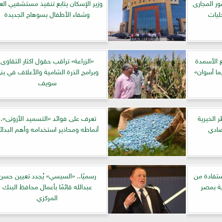
ور المجارى
وزير الإسكان يتابع تنفيذ مستشفيي العب
ليات
وشفاء الأطفال بسوهاج الجديدة
 الأسمدة
«الزراعة» تراقب حقول اكثار التقاوى
ما أسوان»
وبرامج الذرة الشامية والأعلاف في بن
سويف
ر الخيرية
تعرف على فوائد «التسميد الأزوتى»..
صادي
أنماطه ومحاذير استخدامه وأهم البدائ
تفادة من
رسميًا.. «السيسي» يُجدد تعيين حسن
ة بمصر
عبدالله قائمًا بأعمال محافظ البنك
المركزي