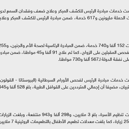
ن حملة «100 يوم صحة» قدمت خدمات مبادرة الرئيس للكشف المبكر وعلاج ضعف وفقدان السمع لد
حديثي الولادة، لـ268 ألفا و274 طفلا، فيما قدمت الحملة مليونين و617 خدمة، ضمن مبادرة الرئيس للكشف المبكر وعلا
وأشار «عبدالغفار» إلى أن الحملة منذ انطلاقها قدمت 152 ألفا و740 خدمة، ضمن المبادرة الرئاسية 
ألفا و828 خدمة لاستخراج شهادات مبادرة الرئيس لفحص المقبلين على الزواج، كما تم علاج 91 ألفا و45 مواطنا، ضمن مب
ـ567 ألفا و730 مواطنا.
ملة «100 يوم صحة» قدمت خدمات مبادرة الرئيس لفحص الأورام السرطانية (البروستاتا - القولون
الرئة - عنق الرحم) بملئ 767 ألفا و770 استمارة استبيان، مضيفا أن إجمالي المترددين على القوافل ا
وتابع «عبدالغفار» أن عدد المنتفعات بخدمات عيادات تنظيم الأسرة، بلغ 3 ملايين، و298 ألفا و943 منتفعة، وبلغت الزي
المنزلية للرائدات الريفيات، 3 ملايين و246 ألفا، و250 زيارة، كما بلغت معدلات تطعيم الأطفال بالتطعيمات الرو