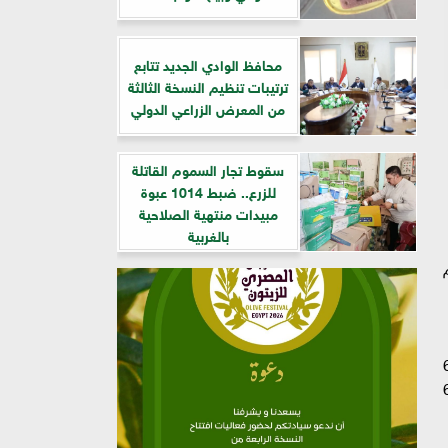
​محافظ الوادي الجديد تتابع
ترتيبات تنظيم النسخة الثالثة
من المعرض الزراعي الدولي
سقوط تجار السموم القاتلة
للزرع.. ضبط 1014 عبوة
مبيدات منتهية الصلاحية
بالغربية
ن خلال حملة «100 يوم
 قدمت منذ انطلاقها 637
ة والمتكررة مليون و614