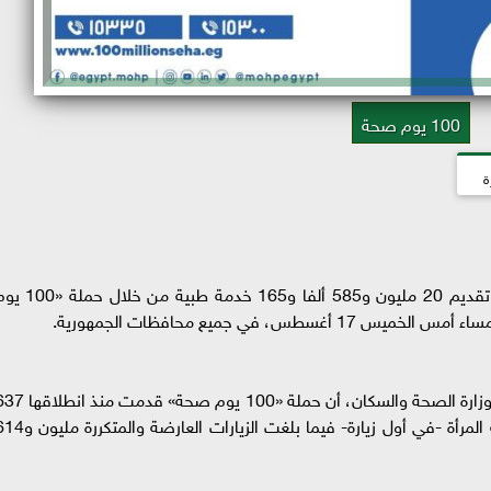
100 يوم صحة
ة
أعلن الدكتور خالد عبدالغفار وزير الصحة والسكان، تقديم 20 مليون و585 ألفا و165 خدمة طبية م
وأوضح الدكتور حسام عبدالغفار المتحدث الرسمي لوزارة الصحة والسكان، أن حملة «100 يوم صحة»
ألفا و996 خدمة، ضمن مبادرة الرئيس لدعم صحة المرأة -في أول زيارة- فيما بلغت الزيارات العارض