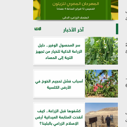
ى
ج
آخر الأخبار
لصحة الأم والجنين، و255
سر المحصول الوفير.. دليل
ادرة
الزراعة الذكية للخيار من تجهيز
التربة إلى الحصاد
-
أسباب فشل تحجيم الخوخ في
لطبية، بلغ 528 ألفا و645
الأرض الكلسية
كشفوها قبل الزراعة.. كيف
ارات
أنقذت المتابعة الميدانية أرض
تينية 7 ملايين
الإصلاح الزراعي بالبلينا؟