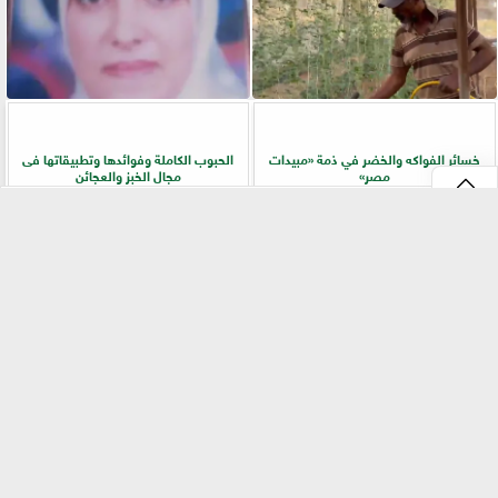
خسائر الفواكه والخضر في ذمة «مبيدات
الحبوب الكاملة وفوائدها وتطبيقاتها فى
مصر»
مجال الخبز والعجائن
⇡
«بيطري سوهاج» يطلق ندوة إرشادية
زراعة «المريمية» في شمال سيناء.. جولة
بالسلاموني للتوعية بالأمراض المشتركة
ميدانية تكشف أسرار الإنتاج وجودة
وطرق الوقاية
المحصول