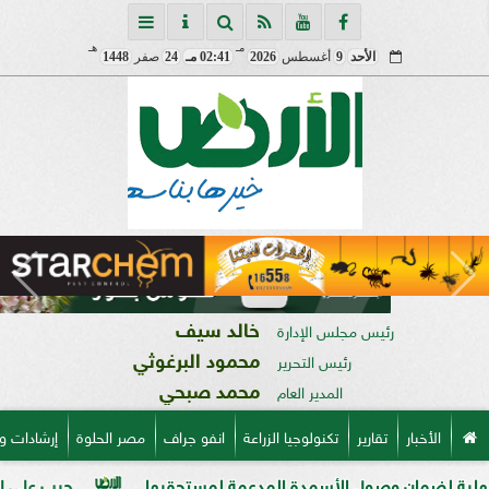
مـ
هـ
الأحد
9
أغسطس
2026
02:41 مـ
24
صفر
1448
خالد سيف
رئيس مجلس الإدارة
محمود البرغوثي
رئيس التحرير
محمد صبحي
المدير العام
الأخبار
تقارير
تكنولوجيا الزراعة
انفو جراف
مصر الحلوة
إرشادات و
ان وصول الأسمدة المدعمة لمستحقيها
حرب على السوق السودا