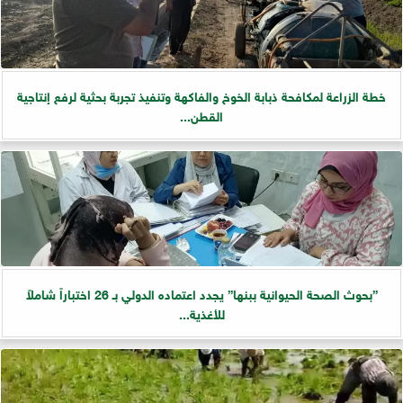
خطة الزراعة لمكافحة ذبابة الخوخ والفاكهة وتنفيذ تجربة بحثية لرفع إنتاجية
القطن...
”بحوث الصحة الحيوانية ببنها” يجدد اعتماده الدولي بـ 26 اختباراً شاملاً
للأغذية...