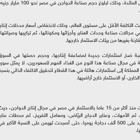
تسعة أضعاف على مثيلتها المصرية في إنتاج بيض المائدة، وذلك لبلوغ حجم صناعة الدواجن في مصر نحو 100 ملي
 التكلفة الأقل على مستوى العالم، وذلك لانخفاض أسعار مدخلات إنتاج
في مجالات صناعة وحدات العنابر وأجزائها ومكوناتها، ثم تركيبها وصيانتها،
نة بغيرها من بيئات الاستثمار خارجها.
سبة ضخ استثمارات جديدة لمضاعفة إنتاجها، وحجم حصتها في السوق
ملة في مجال صناعة هذا النوع من الغذاء المهم للسعوديين، لا يمثل سوى
 المملكة إلى استثمارات هائلة في هذا القطاع لتحقيق الاكتفاء الذاتي بنسبة
وكانت شركة "دواجن الوطنية" السعودية، قد بادرت منذ أكثر من 15 عاما بالاستثمار في مصر في مجال إنتاج الدواجن، حي
ثم الأمهات، وعنابر الدجاج البيّاض، ومعامل التفريخ، ثم محطات عنابر
التسمين، والمجزر الآلي العملاق، بطاقة إنتاجية تزيد على 500 ألف دجاجة يوميا، حتى أصبحت تهيمن على النسبة الأكبر ف