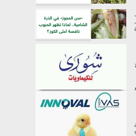
،
«سن العجوز» في الذرة
يار ريال،
الشامية.. لماذا تظهر الحبوب
ناقصة أعلى الكوز؟
جن، وذلك بإنتاج نحو 760