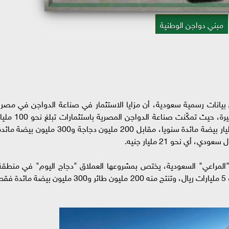
مبني دواجن الوطنية
بيانات رسمية سعودية، أن مزايا الاستثمار في صناعة الدواجن في مصر،
تتفوق على مثيلتها على أرض السعودية، بنسبة كبيرة، حيث تمكّنت صناعة الدواجن المصرية باستثمارات 
جنيه، من إنتاج نحو 1.4 مليار طائر تسمين، و13 مليار بيضة مائدة سنويا، مقابل 200 مليون دجاجة و300 مليون بيضة 
 "المراعي" السعودية، يختص بمشروعها العملاق "دجاج اليوم" في منطقة
حائل (شمال غربي السعودية)، الذي تستثمر فيه نحو 5 مليارات ريال، وتنتج منه 200 مليون طائر و300 مليون بيضة مائدة