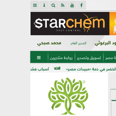
 البرغوثي
محمد صبحي
المدير العام
ة مصر
تسويق وتصدير
روابط منتجيين

دات مصر»
أسباب فشل تحجيم الخوخ في الأرض الكلسية