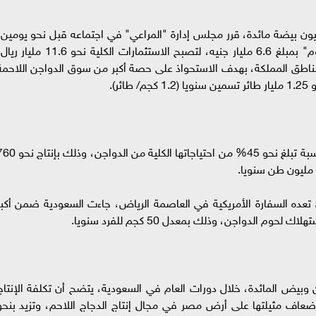
عفة الإنتاج إلى 400 مليون دجاجة و600 مليون بيضة مائدة، قرر مجلس إدارة "المراعي" في اجتماعه قبل نحو يومين
زيادة الاستثمارات الإجمالية في مشروع "دجاج اليوم" بمبلغ 6.6 مليار جنيه، لتصبح الاستثمارات الكلية نحو 11.6 مل
اطق المملكة، بهدف الاستحواذ على حصة أكبر من سوق الدواجن اللاحمة
وكانت المملكة العربية السعودية قد أنتجت محليا نسبة تبلغ نحو 45% من احتياجاتها الكلية من الدوا
لذي تعده السفارة الأمريكية في العاصمة الرياض، جاءت السعودية ضمن أكبر
م الدواجن، وذلك بمعدل 50 كجم للفرد سنويا.
ن وبيض المائدة، خلال دورات العام في السعودية، يتضح أن تكلفة الإنتاج
ضعاف مثيلتها على أرض مصر في مجال إنتاج الدجاج اللاحم، وتزيد بنحو