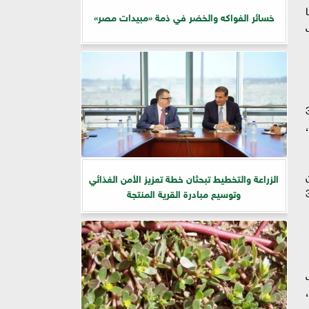
خسائر الفواكه والخضر في ذمة «مبيدات مصر»
كيت
ء، تحتاج المملكة إلى نحو 3.4
مليون طن
الزراعة والتخطيط تبحثان خطة تعزيز الأمن الغذائي
در استهلاكها اليومي بنحو 3.4
وتوسيع مبادرة القرية المنتجة
ات