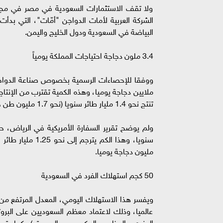
ولا تقف الاستثمارات السعودية في مصر في مجال
البياضة في السعودية ودول الخليج واليمن.
3.4 ملون دجاجة احتياجات المملكة يومياً
ملايين دجاجة يوميا، وهذه الكمية تقترب من الإنتا
تنتج نحو 1.4 مليار طائر سنويا (نحو 1.7 مليون طن حي)، بما يعني إنتاج يومي قدره نحو 3.8 مليون طائر(4560 طن حي).
مليون دجاجة يوميا.
50 كجم استهلاك الفرد في السعودية
عالميا، وذلك لاعتماد معظم السعوديين على البرو
المندي، المظبي، المكبوس، والبروستد)، كما يتس