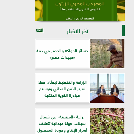
آخر الأخبار
خسائر الفواكه والخضر في ذمة
«مبيدات مصر»
الزراعة والتخطيط تبحثان خطة
تعزيز الأمن الغذائي وتوسيع
مبادرة القرية المنتجة
زراعة «المريمية» في شمال
سيناء.. جولة ميدانية تكشف
أسرار الإنتاج وجودة المحصول