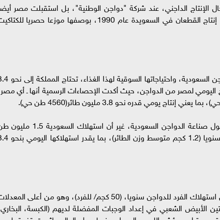
 الإنتاج الداجني، عند شركة "دواجن الوطنية"، بل استقبلت مصر أيضا
الشركة العربية لأمات الدواجن "أمّات"، التي بدأت إنتاج القطعان في السعويدة عام 1990، بوصفها موزعا حصريا للكتا
ووفقا للإحصاءات الرسمية بخصوص صناعة الدواجن السعودية، واحتياجاتها السوقية لهذا الغذا
ج اليومي لمصر من الدواجن، حيث أكدت الإحصاءات الرسمية أنها ـ أي مصر،
ولم يوضح تقرير السفارة الأمريكية في الرياض، حول صناعة الدواجن السعودية، غير أن استهلاك السعودية 1.5 
سنويا، وهذا الكم يترجم إلى نحو 1.25 مليار طائر سنويا (1.2 كجم متوسط وزن الطائر)، بما يق
ويفسر هذا الاستهلاك اليومي، المعدل المرتفع من استهلاك الفرد للدواجن سنويا، (50 كجم/ للفرد)، وهو من أعلى المعدل
تين الأبيض الشعبي في إعداد الوجبات المفضلة لديهم (الكبسة، البخاري،
ق مع تراجع مؤشر اللحوم الحمراء سنويا حول العالم، لثبوت تفوق لحوم