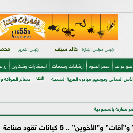
خالد سيف
محمود
رئيس مجلس الإدارة
رئيس التحرير
نفو جراف
مصر الحلوة
إرشادات وخدمات
استشارات وشكاوى
زراع
مبادرة القرية المنتجة
خسائر الفواكه والخضر في ذمة «مبي
ر مقارنة بالسعودية
”الوطنية” و”المراعي” و”فقيه” و”أمّات” و”الأخوين” .. 5 كيانات تقود صناعة