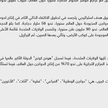
هدف استراتيجي يتجسد في تحقيق الاكتفاء الذاتي التام في إنتاج لحوم
الدواجن، ووفقا للإحصاءات العالمية، يبلغ عدد الدواجن المذبوحة حول العالم سنويا، نحو 58 مليار دجاجة. كما بلغ ال
الإجمالي من إنتاج هذا اللحم الصحي سنويا حول العالم، نحو 90 مليون طن سنويا، وتتصدر الولايات المتحدة قائمة الأعل
تليها الولايات المتحدة، فيما تسجل "هونج كونج" الدولة الأكبر عالميا في
استيراد الدواجن، تليها الصين. وعالميا أيضا، تستحوذ المزارع التجارية على نحو 70% من إنتاج الدواجن حول العالم، فيما تستأ
صناعة الدواجن السعودية تبرز فيها 5 كيانات كبرى، هي: "دواجن الوطنية"، "المراعي"، "فقيه"، "أمّات"، "الأخوين"