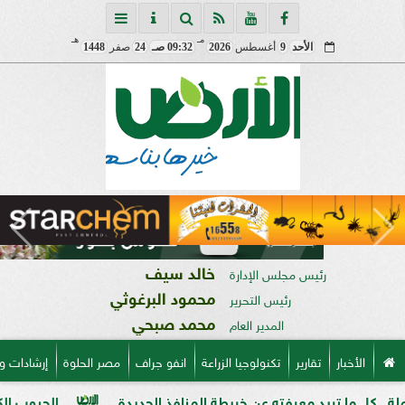
مـ
هـ
الأحد
9
أغسطس
2026
09:32 صـ
24
صفر
1448
خالد سيف
رئيس مجلس الإدارة
محمود البرغوثي
رئيس التحرير
محمد صبحي
المدير العام
الأخبار
تقارير
تكنولوجيا الزراعة
انفو جراف
مصر الحلوة
إرشادات و
 تريد معرفته عن خريطة المنافذ الجديدة
الحبوب الكاملة وفوائ