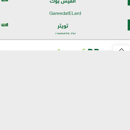
GareedatELard
تويتر
Tweets by
⇡
موقع الأرض
الرئيسية
الأخبار
تقارير
تكنولوجيا الزراعة
انفو جراف
مصر الحلوة