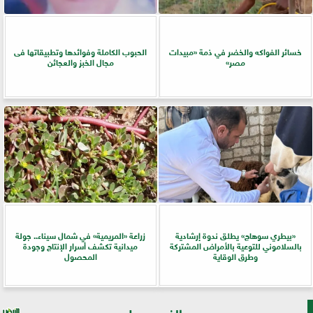
خسائر الفواكه والخضر في ذمة «مبيدات
الحبوب الكاملة وفوائدها وتطبيقاتها فى
مصر»
مجال الخبز والعجائن
«بيطري سوهاج» يطلق ندوة إرشادية
زراعة «المريمية» في شمال سيناء.. جولة
بالسلاموني للتوعية بالأمراض المشتركة
ميدانية تكشف أسرار الإنتاج وجودة
وطرق الوقاية
المحصول
الفيس بوك