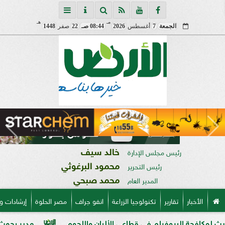
مـ
هـ
الجمعة
7
أغسطس
2026
08:44 صـ
22
صفر
1448
خالد سيف
رئيس مجلس الإدارة
محمود البرغوثي
رئيس التحرير
محمد صبحي
المدير العام
الأخبار
تقارير
تكنولوجيا الزراعة
انفو جراف
مصر الحلوة
إرشادات و
بيوفيلم في قطاعي الألبان واللحوم
مدير بحوث أمراض النباتا