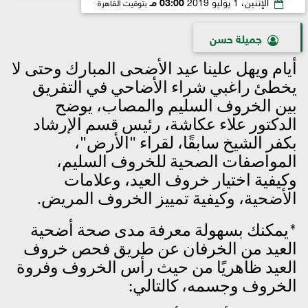
الإثنين، 1 يوليو 2019
03:00 مـ
بتوقيت القاهرة
جميلة حسن
أيام ويهل علينا عيد الأضحى المبارك وحتى لا
يخطئ راغبي شراء الأضاحي في التفريق
بين الخروف السليم والمصاب، يوضح
الدكتور علاء عكاشة، رئيس قسم الإرشاد
بكفر الشيخ سابقًا، لقراء "الأرض"،
المواصفات الصحية للخروف السليم،
وكيفية اختيار خروف العيد، وعلامات
الأضحية، وكيفية تمييز الخروف المريض.
*يمكنك بسهولة معرفة مدى صحة أضحية
العيد من الخرفان عن طريق فحص خروف
العيد ظاهريًا من حيث رأس الخروف وفروة
الخروف وجسمه، كالتالي: