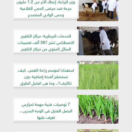
وزير الزراعة: إعطاء أكثر من 1.2 مليون
جرعة ضد مرضى الحمي القلاعية
وحمى الوادي المتصدع
الخدمات البيطرية: مراكز التلقيح
الاصطناعي تنتج 387 ألف قصيبات
السائل المنوي من مراكز التلقيح
الاصطناعي خلال 10 أشهر
استعدادا لموسم زراعة القمح.. كيف
تستصلح أفدنة إضافية دون
تكاليف؟.. وما هى افضل الطرق
الزراعية؟
7 توصيات فنية مهمة لمزارعي
البصل الفتيل في الوجه البحرى...
تعرف عليها