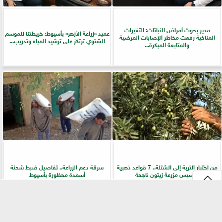
مدير بحوث أمراض النباتات: التغيرات
عميد «زراعة الأزهر» بأسيوط: خريطتنا للموسم
المناخية رفعت مخاطر الإصابات المرضية
الشتوي ترتكز على ترشيد المياه وتدريب...
والمتابعة المبكرة...
من اختيار التربة إلى الشتلة.. 7 قواعد ذهبية
سرقة دعم الزراعة.. تفاصيل ضبط شحنة
لتأسيس مزرعة زيتون ناجحة
أسمدة محظورة بأسيوط
⇡