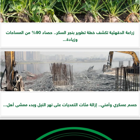
زراعة الدقهلية تكشف خطة تطوير بنجر السكر.. حصاد 90% من المساحات
وزيادة...
حسم عسكري وأمني.. إزالة مئات التعديات على نهر النيل وبدء ممشى أهل...