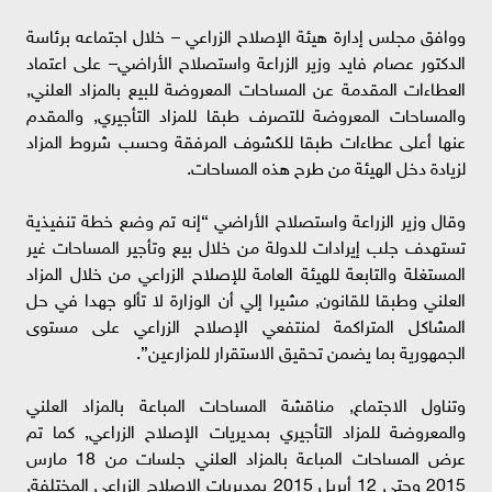
ووافق مجلس إدارة هيئة الإصلاح الزراعي – خلال اجتماعه برئاسة
الدكتور عصام فايد وزير الزراعة واستصلاح الأراضي– على اعتماد
العطاءات المقدمة عن المساحات المعروضة للبيع بالمزاد العلني,
والمساحات المعروضة للتصرف طبقا للمزاد التأجيري, والمقدم
عنها أعلى عطاءات طبقا للكشوف المرفقة وحسب شروط المزاد
لزيادة دخل الهيئة من طرح هذه المساحات.
وقال وزير الزراعة واستصلاح الأراضي “إنه تم وضع خطة تنفيذية
تستهدف جلب إيرادات للدولة من خلال بيع وتأجير المساحات غير
المستغلة والتابعة للهيئة العامة للإصلاح الزراعي من خلال المزاد
العلني وطبقا للقانون, مشيرا إلي أن الوزارة لا تألو جهدا في حل
المشاكل المتراكمة لمنتفعي الإصلاح الزراعي على مستوى
الجمهورية بما يضمن تحقيق الاستقرار للمزارعين”.
وتناول الاجتماع, مناقشة المساحات المباعة بالمزاد العلني
والمعروضة للمزاد التأجيري بمديريات الإصلاح الزراعي, كما تم
عرض المساحات المباعة بالمزاد العلني جلسات من 18 مارس
2015 وحتي 12 أبريل 2015 بمديريات الإصلاح الزراعي المختلفة,