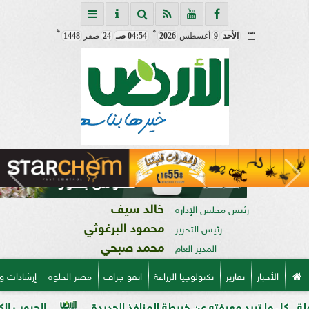
مـ
هـ
الأحد
9
أغسطس
2026
04:54 صـ
24
صفر
1448
خالد سيف
رئيس مجلس الإدارة
محمود البرغوثي
رئيس التحرير
محمد صبحي
المدير العام
الأخبار
تقارير
تكنولوجيا الزراعة
انفو جراف
مصر الحلوة
إرشادات و
ريد معرفته عن خريطة المنافذ الجديدة
الحبوب الكاملة وفوائده