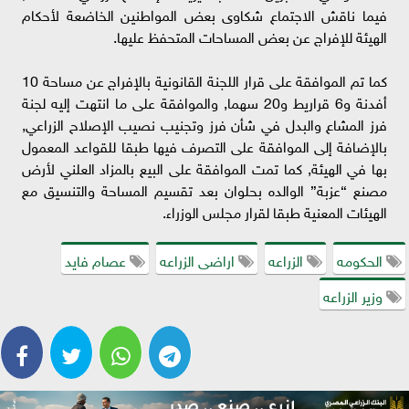
فيما ناقش الاجتماع شكاوى بعض المواطنين الخاضعة لأحكام
الهيئة للإفراج عن بعض المساحات المتحفظ عليها.
كما تم الموافقة على قرار اللجنة القانونية بالإفراج عن مساحة 10
أفدنة و6 قراريط و20 سهما, والموافقة على ما انتهت إليه لجنة
فرز المشاع والبدل في شأن فرز وتجنيب نصيب الإصلاح الزراعي,
بالإضافة إلى الموافقة على التصرف فيها طبقا للقواعد المعمول
بها في الهيئة, كما تمت الموافقة على البيع بالمزاد العلني لأرض
مصنع “عزبة” الوالده بحلوان بعد تقسيم المساحة والتنسيق مع
الهيئات المعنية طبقا لقرار مجلس الوزراء.
الحكومه
الزراعه
اراضى الزراعه
عصام فايد
وزير الزراعه