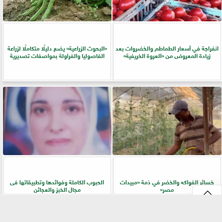
انفراجة في أسعار الطماطم والخضروات بعد
​«البحوث الزراعية» يضع دليلًا متكاملًا لزراعة
زيادة المعروض من «العروة الخريفية»
الفاصوليا والفراولة بمواصفات تصديرية
خسائر الفواكه والخضر في ذمة «مبيدات
الحبوب الكاملة وفوائدها وتطبيقاتها فى
مصر»
مجال الخبز والعجائن