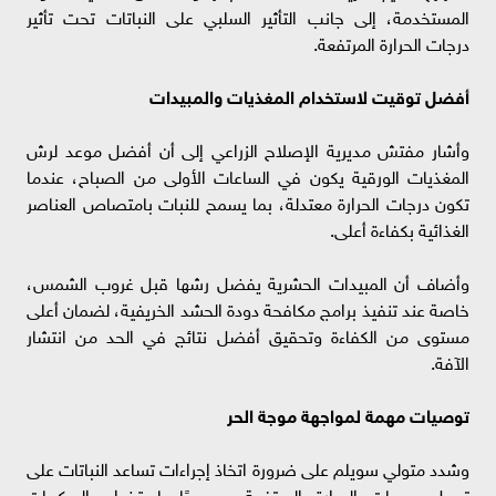
المستخدمة، إلى جانب التأثير السلبي على النباتات تحت تأثير
درجات الحرارة المرتفعة.
أفضل توقيت لاستخدام المغذيات والمبيدات
وأشار مفتش مديرية الإصلاح الزراعي إلى أن أفضل موعد لرش
المغذيات الورقية يكون في الساعات الأولى من الصباح، عندما
تكون درجات الحرارة معتدلة، بما يسمح للنبات بامتصاص العناصر
الغذائية بكفاءة أعلى.
وأضاف أن المبيدات الحشرية يفضل رشها قبل غروب الشمس،
خاصة عند تنفيذ برامج مكافحة دودة الحشد الخريفية، لضمان أعلى
مستوى من الكفاءة وتحقيق أفضل نتائج في الحد من انتشار
الآفة.
توصيات مهمة لمواجهة موجة الحر
وشدد متولي سويلم على ضرورة اتخاذ إجراءات تساعد النباتات على
تحمل موجات الحرارة المرتفعة، موصيًا باستخدام السكريات