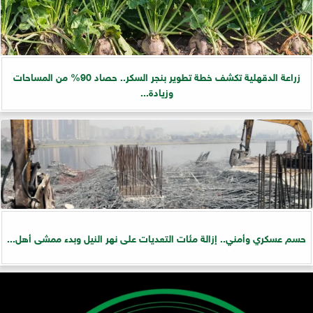
زراعة الدقهلية تكشف خطة تطوير بنجر السكر.. حصاد 90% من المساحات
وزيادة...
حسم عسكري وأمني.. إزالة مئات التعديات على نهر النيل وبدء ممشى أهل...