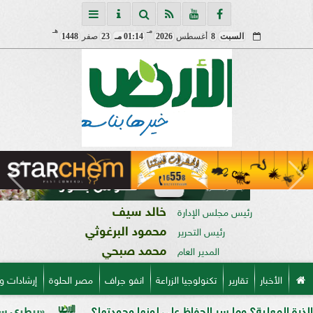
مـ
هـ
السبت
8
أغسطس
2026
01:14 مـ
23
صفر
1448
خالد سيف
رئيس مجلس الإدارة
محمود البرغوثي
رئيس التحرير
محمد صبحي
المدير العام
الأخبار
تقارير
تكنولوجيا الزراعة
انفو جراف
مصر الحلوة
إرشادات و
ة؟ وما سر الحفاظ على لونها وجودتها؟
«بيطري سوهاج» يطلق ن