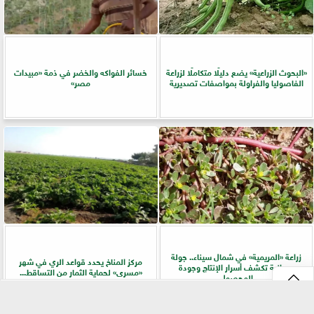
​«البحوث الزراعية» يضع دليلًا متكاملًا لزراعة
خسائر الفواكه والخضر في ذمة «مبيدات
الفاصوليا والفراولة بمواصفات تصديرية
مصر»
زراعة «المريمية» في شمال سيناء.. جولة
مركز المناخ يحدد قواعد الري في شهر
ميدانية تكشف أسرار الإنتاج وجودة
«مسرى» لحماية الثمار من التساقط...
المحصول