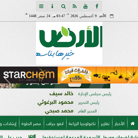
مـ
هـ
الأحد
9
أغسطس
2026
03:47 مـ
24
صفر
1448
خالد سيف
رئيس مجلس الإدارة
محمود البرغوثي
رئيس التحرير
محمد صبحي
المدير العام
الأخبار
تقارير
تكنولوجيا الزراعة
انفو جراف
مصر الحلوة
إرشادات و
ن وصول الأسمدة المدعمة لمستحقيها
حرب على السوق السوداء