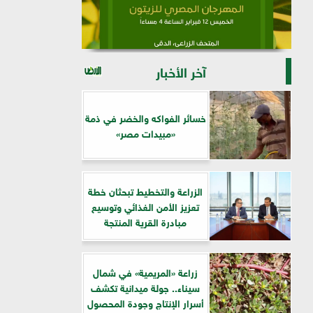
آخر الأخبار
خسائر الفواكه والخضر في ذمة
«مبيدات مصر»
الزراعة والتخطيط تبحثان خطة
تعزيز الأمن الغذائي وتوسيع
مبادرة القرية المنتجة
زراعة «المريمية» في شمال
سيناء.. جولة ميدانية تكشف
أسرار الإنتاج وجودة المحصول