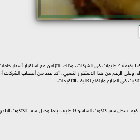
شهدت أسعار الكتاكيت اليوم الإثنين 1 يونيو انخفاضا بقيمة 4 جنيهات فى الشركات، وذلك بالتزامن مع استقرار أسعار خاما
ء، وعلى الرغم من هذا الاستقرار النسبي، أكد عدد من أصحاب الشركات أن
اكيت في المزارع وارتفاع تكاليف التلقيحات.
سجلت أسعار الكتاكيت اليوم "قطعان" 10.5 جنيه، فيما سجل سعر كتكوت الساسو 9 جنيه، بينما وصل سعر الكتكوت البل