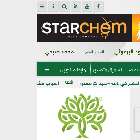
 البرغوثي
محمد صبحي
المدير العام
ة مصر
تسويق وتصدير
روابط منتجيين

يدات مصر»
أسباب فشل تحجيم الخوخ في الأرض الكلسية