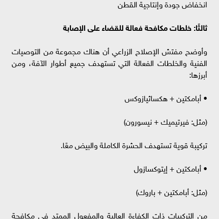
انخفاض جودة وإنتاجية القطن
ثالثًا: خلطات مكافحة فعالة للقضاء على الإصابة
وأوضح مفتش الإصلاح الزراعي أن هناك مجموعة من التوصيات
الفنية والخلطات الفعالة التي تستهدف جميع أطوار الآفة، ومن
أبرزها:
• أبامكتين + هكساثيازوكس
(مثل: فيرتيميك + نيسورون)
تركيبة قوية تستهدف الحشرة الكاملة والبيض معًا.
• أبامكتين + إيتوكسازول
(مثل: أبامكتين + باروك)
من التركيبات ذات الكفاءة العالية والمفعول الممتد في مكافحة