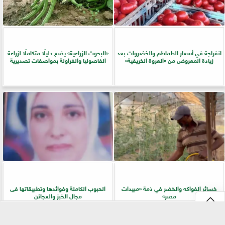
انفراجة في أسعار الطماطم والخضروات بعد
​«البحوث الزراعية» يضع دليلًا متكاملًا لزراعة
زيادة المعروض من «العروة الخريفية»
الفاصوليا والفراولة بمواصفات تصديرية
خسائر الفواكه والخضر في ذمة «مبيدات
الحبوب الكاملة وفوائدها وتطبيقاتها فى
مصر»
مجال الخبز والعجائن