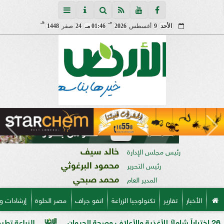
مـ
هـ
الأحد
9
أغسطس
2026
01:46 مـ
24
صفر
1448
خالد سيف
رئيس مجلس الإدارة
محمود البرغوثي
رئيس التحرير
محمد صبحي
المدير العام
الأخبار
تقارير
تكنولوجيا الزراعة
انفو جراف
مصر الحلوة
إرشادات و
الزراعة تطرح 5 أصناف قمح جديدة عالية الإنتاجية استعدادًا للموسم الجديد