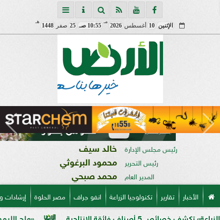
مـ
هـ
الإثنين
10
أغسطس
2026
10:55 صـ
25
صفر
1448
خالد سيف
رئيس مجلس الإدارة
محمود البرغوثي
رئيس التحرير
محمد صبحي
المدير العام
الأخبار
تقارير
تكنولوجيا الزراعة
انفو جراف
مصر الحلوة
إرشادات و
ائقة الإنتاجية
«ملح الليمون».. خبير ز