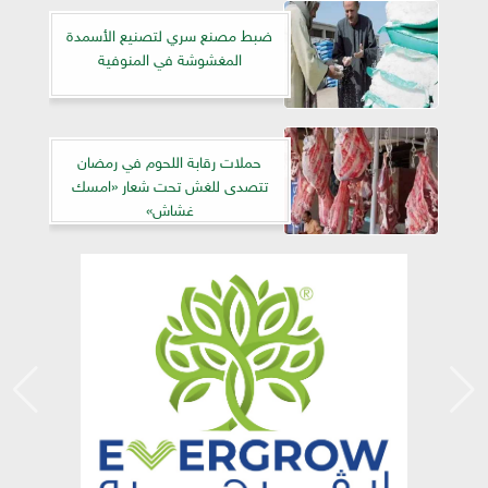
ضبط مصنع سري لتصنيع الأسمدة
المغشوشة في المنوفية
حملات رقابة اللحوم في رمضان
تتصدى للغش تحت شعار «امسك
غشاش»