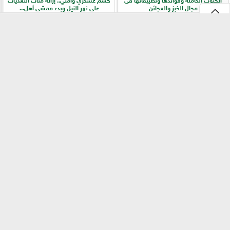
مجال الخبز والعجائن
على نهر النيل وبدء ممشى أهل...
⇡
الزراعة تفركش عشوائية الأسواق.. ترخيص
دراسة دولية تكشف دور خمائر التربة المحلية
إجباري وحظر للإعلانات المضللة في تجارة
في زراعة الفاصوليا وزيادة الإنتاجية
البذور
الفيس بوك
GareedatELard