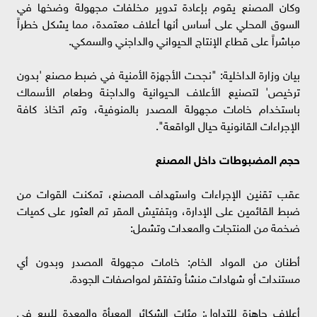
وكان المصنع يقوم بإعادة تدوير مخلفات مجهولة وضخها في
السوق المحلي على أساس أنها أعلاف معتمدة، مما يشكل خطراً
مباشراً على قطاع الإنتاج الحيواني والداجني والسمكي.
بيان وزارة الداخلية: "نجحت الأجهزة الأمنية في ضبط مصنع 'بدون
ترخيص' لتصنيع الأعلاف الحيوانية والداجنة وطعام الأسماك
باستخدام خامات مجهولة المصدر بالمنوفية، وتم اتخاذ كافة
الإجراءات القانونية حيال الواقعة".
حجم المضبوطات داخل المصنع
عقب تقنين الإجراءات واستهداف المصنع، تمكنت القوات من
ضبط القائمين على الإدارة، وبتفتيش المقر تم العثور على كميات
ضخمة من المنتجات والمعدات وتشمل:
أطنان من المواد الخام: خامات مجهولة المصدر وبدون أي
مستندات أو شهادات منشأ وتفتقر لمواصفات الجودة.
أعلاف جاهزة للتداول: مئات الشكائر المعبأة والمعدة للبيع في