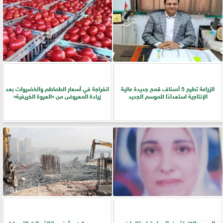
الزراعة تطرح 5 أصناف قمح جديدة عالية
انفراجة في أسعار الطماطم والخضروات بعد
الإنتاجية استعدادًا للموسم الجديد
زيادة المعروض من «العروة الخريفية»
الحبوب الكاملة وفوائدها وتطبيقاتها فى
حسم عسكري وأمني.. إزالة مئات التعديات