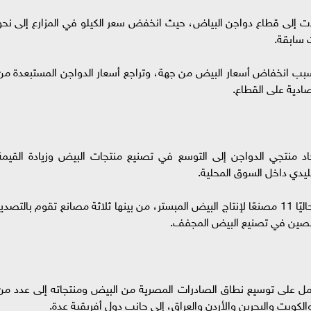
ت إلى قطاع دواجن البياض، حيث انخفض سعر الكيلو في المزارع إلى نحو
سبب انخفاض أسعار البيض من جهة، وتراجع أسعار الدواجن المستبعدة من
صادية على القطاع.
حاد منتجي الدواجن إلى التوسع في تصنيع منتجات البيض وزيادة القيمة
قليدي داخل السوق المحلية.
وأوضح رئيس شعبة بيض المائدة أن مصر تمتلك حاليًا 11 مصنعًا لإنتاج البيض المبستر، من بينها ثلاثة مصانع تقوم بالتصدي
خصصين في تصنيع البيض المجفف.
، يعمل على توسيع نطاق الصادرات المصرية من البيض ومنتجاته إلى عدد من
الكويت والبحرين والأردن والعراق، إلى جانب دول أفريقية عدة.