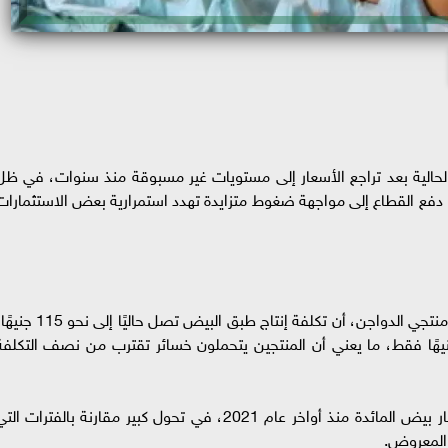
 الحالية بعد تراجع الأسعار إلى مستويات غير مسبوقة منذ سنوات، في ظل
 ما دفع القطاع إلى مواجهة ضغوط متزايدة تهدد استمرارية بعض الاستثمارات
كشف أحمد نبيل، رئيس شعبة بيض المائدة باتحاد منتجي الدواجن، أن تكلفة إنتاج طبق البيض تصل حاليًا إلى 
ا يتراوح سعر البيع من المزرعة بين 60 و65 جنيهًا فقط، ما يعني أن المنتجين يتحملون خسائر تقترب من نصف التكلف
وأوضح أن السوق يشهد حاليًا أدنى مستويات أسعار بيض المائدة منذ أواخر عام 2021، في تحول كبير مقارنة بالفترات ال
المعروض.