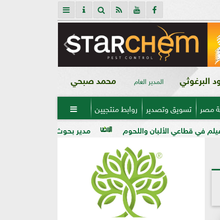
 البرغوثي
محمد صبحي
المدير العام
ة مصر
تسويق وتصدير
روابط منتجيين

 واللحوم
مدير بحوث أمراض النباتات: التغيرات المناخية رفع