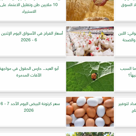
اذ السوق
10 ملايين طن وتقليل الاعتماد على
الاستيراد
اني: اللبن
 والصحة
6 - 2026
 ما السبب
أبو العيد.. حارس الحقول في مواجهة
الآفات المدمرة
داد لتوفير
سعر كرتون
اج
2026