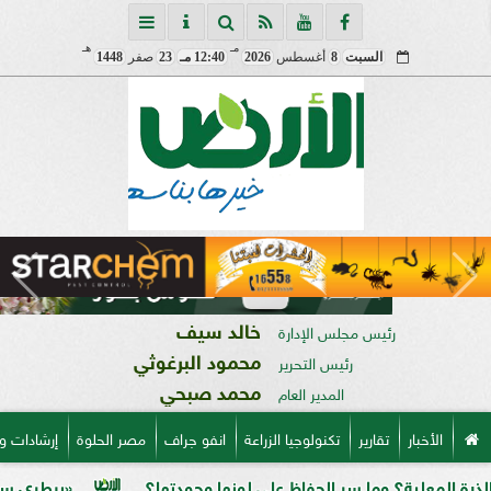
مـ
هـ
السبت
8
أغسطس
2026
12:40 مـ
23
صفر
1448
خالد سيف
رئيس مجلس الإدارة
محمود البرغوثي
رئيس التحرير
محمد صبحي
المدير العام
الأخبار
تقارير
تكنولوجيا الزراعة
انفو جراف
مصر الحلوة
إرشادات و
 وما سر الحفاظ على لونها وجودتها؟
«بيطري سوهاج» يطلق ندو