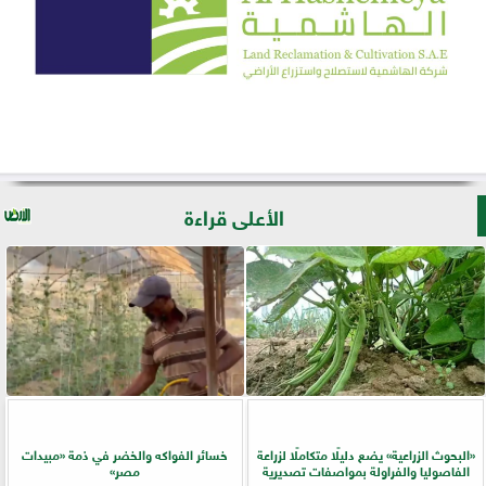
الأعلى قراءة
​«البحوث الزراعية» يضع دليلًا متكاملًا لزراعة
خسائر الفواكه والخضر في ذمة «مبيدات
الفاصوليا والفراولة بمواصفات تصديرية
مصر»