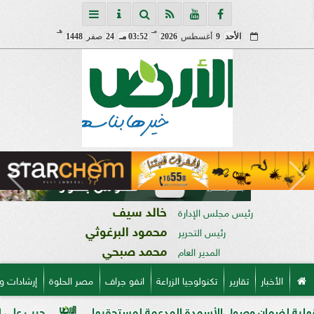
مـ
هـ
الأحد
9
أغسطس
2026
03:52 مـ
24
صفر
1448
خالد سيف
رئيس مجلس الإدارة
محمود البرغوثي
رئيس التحرير
محمد صبحي
المدير العام
الأخبار
تقارير
تكنولوجيا الزراعة
انفو جراف
مصر الحلوة
إرشادات و
ان وصول الأسمدة المدعمة لمستحقيها
حرب على السوق السودا