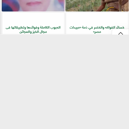
خسائر الفواكه والخضر في ذمة «مبيدات
الحبوب الكاملة وفوائدها وتطبيقاتها فى
مصر»
مجال الخبز والعجائن
⇡
«بيطري سوهاج» يطلق ندوة إرشادية
زراعة «المريمية» في شمال سيناء.. جولة
بالسلاموني للتوعية بالأمراض المشتركة
ميدانية تكشف أسرار الإنتاج وجودة
وطرق الوقاية
المحصول