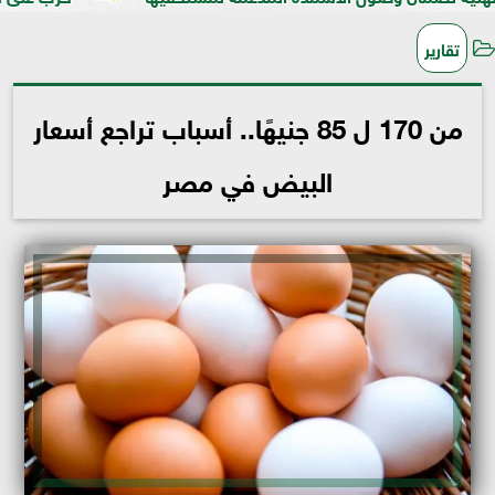
تقارير
من 170 ل 85 جنيهًا.. أسباب تراجع أسعار
البيض في مصر