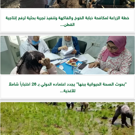
خطة الزراعة لمكافحة ذبابة الخوخ والفاكهة وتنفيذ تجربة بحثية لرفع إنتاجية
القطن...
”بحوث الصحة الحيوانية ببنها” يجدد اعتماده الدولي بـ 26 اختباراً شاملاً
للأغذية...