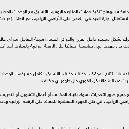
محافظة سوهاج تنفيذ حملات المتابعة اليومية بالتنسيق مع الوحدات المحلية
استغلال إجازة العيد في التعدي على الأراضي الزراعية، مع اتخاذ الإجراءات
تتحرك بشكل مستمر داخل القرى والمراكز، لضمان سرعة التعامل مع أي حالة
فات في مهدها قبل تفاقمها، حفاظًا على الرقعة الزراعية باعتبارها أحد أهم
ليات تتابع الموقف لحظة بلحظة، بالتنسيق الكامل مع رؤساء الوحدات
رات ميدانية والتدخل الفوري حال ظهور أي مخالفة.
 جميع صور التعديات، سواء بالبناء المخالف أو أعمال التشوين أو التجريف،
راضي الزراعية، في ظل الجهود المستمرة للحفاظ على الرقعة الزراعية ودعم
وليد عبد المحسن زهران، وكيل وزارة الزراعة بسوهاج، الذي وجه برفع درجة