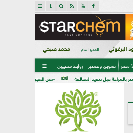
 البرغوثي
محمد صبحي
المدير العام
ة مصر
تسويق وتصدير
روابط منتجيين

«سن العجوز» في الذرة الشامية.. لماذا تظهر الحبوب ناق