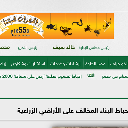
خالد سيف
محمود
رئيس مجلس الإدارة
رئيس التحرير
نفو جراف
مصر الحلوة
إرشادات وخدمات
استشارات وشكاوى
زراع
باط تقسيم قطعة أرض على مساحة 2000 متر بالمراغة قبل تنفيذ المخالفة
ط البناء المخالف على الأراضي الزراعية