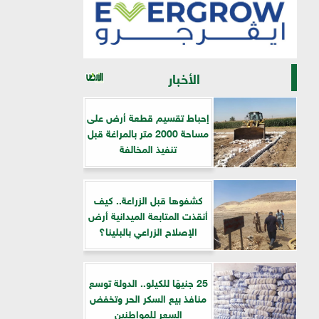
الأخبار
إحباط تقسيم قطعة أرض على
مساحة 2000 متر بالمراغة قبل
تنفيذ المخالفة
كشفوها قبل الزراعة.. كيف
أنقذت المتابعة الميدانية أرض
الإصلاح الزراعي بالبلينا؟
25 جنيهًا للكيلو.. الدولة توسع
منافذ بيع السكر الحر وتخفض
السعر للمواطنين