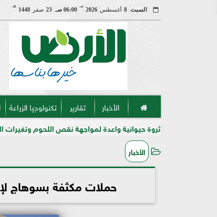
مـ
هـ
السبت
8
أغسطس
2026
06:00 صـ
23
صفر
1448
الأخبار
تقارير
تكنولوجيا الزراعة
ا
يوانية واعدة لمواجهة نقص اللحوم وتغيرات المناخ في مصر
إح
الأخبار
حملات مكثفة بسوهاج لإحبا