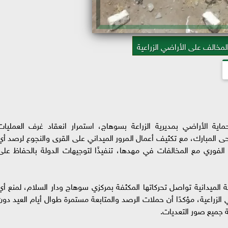
 المخالف على الأراضي الزراعية
ة الأراضي بمديرية الزراعة بسوهاج، استمرار انعقاد غرف العمليات
حى المبارك، مع تكثيف أعمال المرور الميداني على القرى والنجوع لرصد أي
 الفوري مع المخالفات في مهدها، تنفيذًا لتوجيهات الدولة بالحفاظ على
ة الميدانية تواصل تحركاتها المكثفة بمركزي سوهاج ودار السلام، لمنع أي
 الزراعية، مؤكدًا أن حملات الرصد والمتابعة مستمرة طوال أيام العيد دون
ميع صور التعديات.