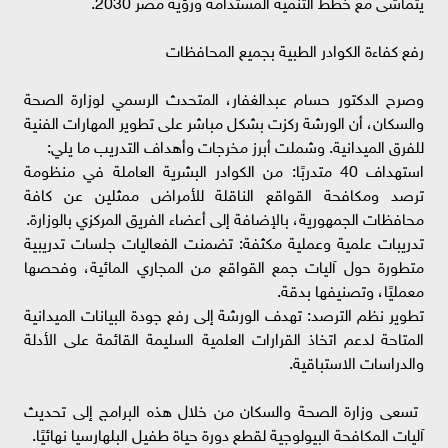
يتماشى مع خطط التنمية المستدامة ورؤية مصر 2030.
​رفع كفاءة الكوادر الطبية بجميع المحافظات
​وصرح الدكتور حسام عبدالغفار، المتحدث الرسمي لوزارة الصحة
والسكان، أن الورشة ركزت بشكل مباشر على تطوير المهارات الفنية
للفرق الميدانية. وشملت أبرز مخرجات وأهداف التدريب ما يلي:
​استهداف 40 متدربًا: من الكوادر البشرية العاملة في منظومة
ترصد ومكافحة القواقع الناقلة للأمراض ممثلين عن كافة
محافظات الجمهورية، بالإضافة إلى أعضاء الفريق المركزي بالوزارة.
​تدريبات علمية وعملية مكثفة: تضمنت الفعاليات جلسات تدريبية
متطورة حول آليات جمع القواقع من المجاري المائية، وفحصها
معمليًا، وتصنيفها بدقة.
​تطوير نظم الترصد: تهدف الورشة إلى رفع جودة البيانات الميدانية
المتاحة لدعم اتخاذ القرارات العلمية السليمة القائمة على الأدلة
والدراسات الاستباقية.
​ تسعى وزارة الصحة والسكان من خلال هذه البرامج إلى تحديث
آليات المكافحة البيولوجية لقطع دورة حياة طفيل البلهارسيا نهائيًا.