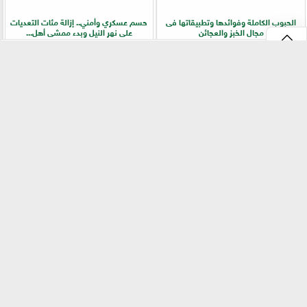
الحبوب الكاملة وفوائدها وتطبيقاتها فى
حسم عسكري وأمني.. إزالة مئات التعديات
مجال الخبز والعجائن
على نهر النيل وبدء ممشى أهل...
⇡
الزراعة تفركش عشوائية الأسواق.. ترخيص
دراسة دولية تكشف دور خمائر التربة المحلية
إجباري وحظر للإعلانات المضللة في تجارة
في زراعة الفاصوليا وزيادة الإنتاجية
البذور
الفيس بوك