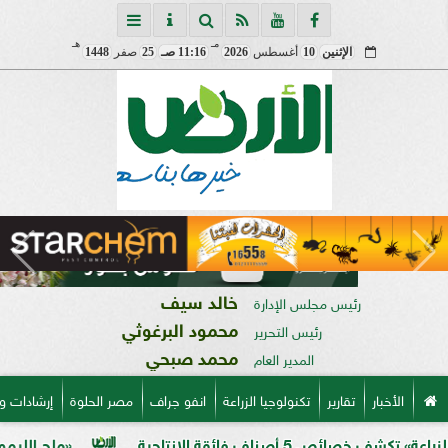
مـ
هـ
الإثنين
10
أغسطس
2026
11:16 صـ
25
صفر
1448
خالد سيف
رئيس مجلس الإدارة
محمود البرغوثي
رئيس التحرير
محمد صبحي
المدير العام
الأخبار
تقارير
تكنولوجيا الزراعة
انفو جراف
مصر الحلوة
إرشادات و
ئقة الإنتاجية
«ملح الليمون».. خبير زر