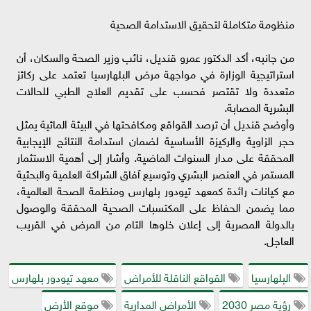
​منظومة متكاملة لتحقيق الاستدامة الصحية
​من جانبه، أكد الدكتور عمرو قنديل، نائب وزير الصحة والسكان، أن
استراتيجية الوزارة في مواجهة مرض البلهارسيا تعتمد على ركائز
متعددة ولا تقتصر فحسب على تقديم العلاج الطبي للحالات
البشرية المصابة.
​وأوضح قنديل أن ترصد القواقع ومكافحتها في البيئة المائية يمثل
حجر الزاوية والركيزة الأساسية لضمان استدامة النتائج الإيجابية
المحققة على مدار السنوات الماضية. وأشار إلى أهمية الاستثمار
المستمر في العنصر البشري وتوسيع آفاق الشراكة العلمية والبحثية
مع كيانات رائدة كمعهد تيودور بلهارس ومنظمة الصحة العالمية،
مما يضمن الحفاظ على المكتسبات الصحية المحققة والوصول
بالدولة المصرية إلى إعلان خلوها التام من المرض في القريب
العاجل.
البلهارسيا
القواقع الناقلة للأمراض
معهد تيودور بلهارس
رؤية مصر 2030
الأمراض المدارية
موقع الأرض