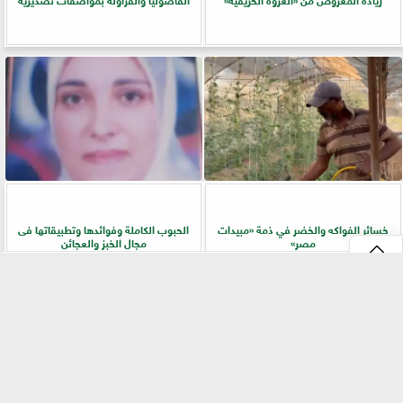
خسائر الفواكه والخضر في ذمة «مبيدات
الحبوب الكاملة وفوائدها وتطبيقاتها فى
مصر»
مجال الخبز والعجائن
⇡