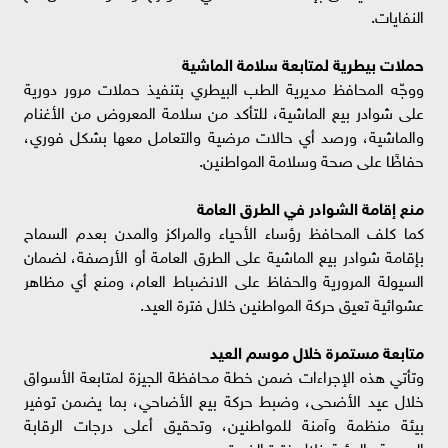
النفايات.
حملات بيطرية لمتابعة سلامة الماشية
ووجّه المحافظ مديرية الطب البيطري بتنفيذ حملات مرور دورية
على شوادر بيع الماشية، للتأكد من سلامة المعروض من الأغنام
والماشية، ورصد أي حالات مرضية والتعامل معها بشكل فوري،
حفاظًا على صحة وسلامة المواطنين.
منع إقامة الشوادر في الطرق العامة
كما كلف المحافظ رؤساء الأحياء والمراكز والمدن بعدم السماح
بإقامة شوادر بيع الماشية على الطرق العامة أو الأرصفة، لضمان
السيولة المرورية والحفاظ على الانضباط العام، ومنع أي مظاهر
عشوائية تعيق حركة المواطنين خلال فترة العيد.
متابعة مستمرة خلال موسم العيد
وتأتي هذه الإجراءات ضمن خطة محافظة الجيزة لمتابعة الأسواق
خلال عيد الأضحى، وضبط حركة بيع الأضاحي، بما يضمن توفير
بيئة منظمة وآمنة للمواطنين، وتحقيق أعلى درجات الرقابة
الصحية والبيئية خلال فترة الذروة.