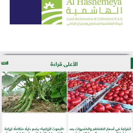
الأعلى قراءة
انفراجة في أسعار الطماطم والخضروات بعد
​«البحوث الزراعية» يضع دليلًا متكاملًا لزراعة
زيادة المعروض من «العروة الخريفية»
الفاصوليا والفراولة بمواصفات تصديرية