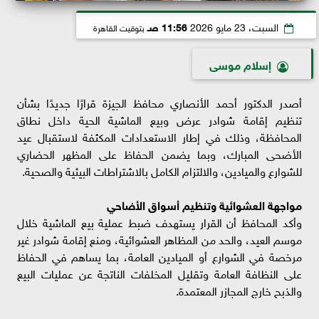
السبت، 23 مايو 2026
11:56 صـ
بتوقيت القاهرة
إسلام موسى
أصدر الدكتور أحمد الأنصاري محافظ الجيزة قرارًا جديدًا بشأن
تنظيم إقامة شوادر عرض وبيع الماشية الحية داخل نطاق
المحافظة، وذلك في إطار الاستعدادات المكثفة لاستقبال عيد
الأضحى المبارك، وبما يضمن الحفاظ على المظهر الحضاري
للشوارع والميادين، والالتزام الكامل بالاشتراطات البيئية والصحية.
مواجهة العشوائية وتنظيم أسواق الأضاحي
وأكد المحافظ أن القرار يستهدف ضبط عملية بيع الماشية خلال
موسم العيد، والحد من المظاهر العشوائية، ومنع إقامة شوادر غير
مرخصة في الشوارع أو الميادين العامة، بما يساهم في الحفاظ
على النظافة العامة وتقليل المخلفات الناتجة عن عمليات البيع
والذبح خارج المجازر المعتمدة.