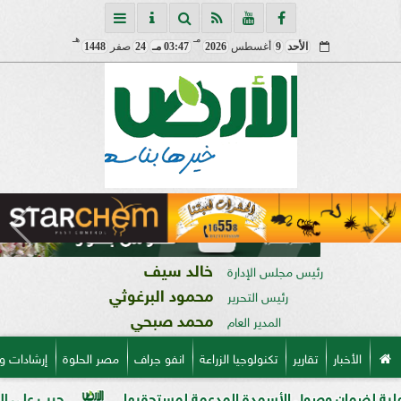
مـ
هـ
الأحد
9
أغسطس
2026
03:47 مـ
24
صفر
1448
خالد سيف
رئيس مجلس الإدارة
محمود البرغوثي
رئيس التحرير
محمد صبحي
المدير العام
الأخبار
تقارير
تكنولوجيا الزراعة
انفو جراف
مصر الحلوة
إرشادات و
ن وصول الأسمدة المدعمة لمستحقيها
حرب على السوق السوداء