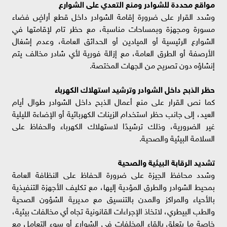
مواقع محددة للشوادر ومنع التعدي على الشوارع
وشدد القرار على ضرورة إقامة الشوادر داخل قطع أراضٍ فضاء
مسورة ومجهزة وبمساحات مناسبة، مع حظر تام لإقامتها في
الشوارع الرئيسية أو الميادين أو الحدائق العامة، وعدم إشغال
الأرصفة أو الطرق العامة، مع إزالة فورية لأي شادر مخالف يتم
إنشاؤه دون تصريح من الجهات المختصة.
حظر الذبح داخل الشوادر وترشيد استهلاك الكهرباء
كما نص القرار على منع أعمال الذبح داخل الشوادر طوال أيام
العيد، إلى جانب حظر استخدام الزينات الكهربائية أو الإضاءة الليلية
غير الضرورية، وذلك ترشيدًا لاستهلاك الكهرباء والحفاظ على
السلامة البيئية والصحية.
تشديد الرقابة البيئية والصحية
وشدد محافظ الجيزة على ضرورة الحفاظ على النظافة العامة
بمحيط الشوادر والطرق المؤدية إليها، مع تكليف الأجهزة التنفيذية
بالأحياء والمراكز والمدن بالتنسيق مع مديرية الشؤون الصحية
والطب البيطري، لاتخاذ الإجراءات القانونية تجاه أي مخالفات بيئية،
خاصة ما يتعلق بإلقاء المخلفات في الشوارع أو سوء التعامل مع