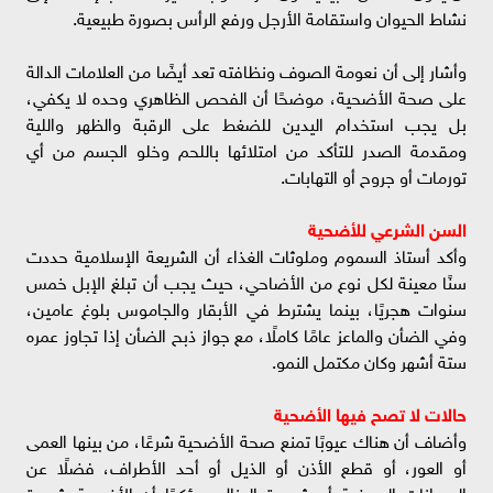
نشاط الحيوان واستقامة الأرجل ورفع الرأس بصورة طبيعية.
وأشار إلى أن نعومة الصوف ونظافته تعد أيضًا من العلامات الدالة
على صحة الأضحية، موضحًا أن الفحص الظاهري وحده لا يكفي،
بل يجب استخدام اليدين للضغط على الرقبة والظهر واللية
ومقدمة الصدر للتأكد من امتلائها باللحم وخلو الجسم من أي
تورمات أو جروح أو التهابات.
السن الشرعي للأضحية
وأكد أستاذ السموم وملوثات الغذاء أن الشريعة الإسلامية حددت
سنًا معينة لكل نوع من الأضاحي، حيث يجب أن تبلغ الإبل خمس
سنوات هجريًا، بينما يشترط في الأبقار والجاموس بلوغ عامين،
وفي الضأن والماعز عامًا كاملًا، مع جواز ذبح الضأن إذا تجاوز عمره
ستة أشهر وكان مكتمل النمو.
حالات لا تصح فيها الأضحية
وأضاف أن هناك عيوبًا تمنع صحة الأضحية شرعًا، من بينها العمى
أو العور، أو قطع الأذن أو الذيل أو أحد الأطراف، فضلًا عن
الحيوانات المريضة أو شديدة الهزال، مؤكدًا أن الأضحية شعيرة