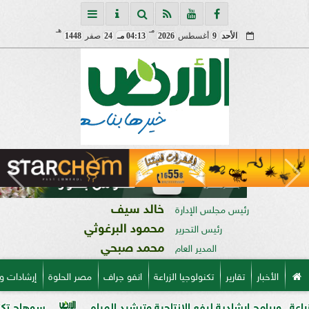
مـ
هـ
الأحد
9
أغسطس
2026
04:13 مـ
24
صفر
1448
خالد سيف
رئيس مجلس الإدارة
محمود البرغوثي
رئيس التحرير
محمد صبحي
المدير العام
الأخبار
تقارير
تكنولوجيا الزراعة
انفو جراف
مصر الحلوة
إرشادات و
شادية لرفع الإنتاجية وترشيد المياه
سوهاج تكتسي بالذهب الأصفر.. توريد 190 ألف طن قمح وا