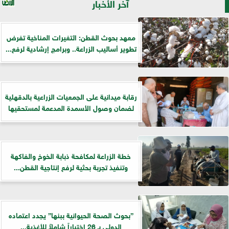
آخر الأخبار
معهد بحوث القطن: التغيرات المناخية تفرض
تطوير أساليب الزراعة.. وبرامج إرشادية لرفع...
رقابة ميدانية على الجمعيات الزراعية بالدقهلية
لضمان وصول الأسمدة المدعمة لمستحقيها
خطة الزراعة لمكافحة ذبابة الخوخ والفاكهة
وتنفيذ تجربة بحثية لرفع إنتاجية القطن...
”بحوث الصحة الحيوانية ببنها” يجدد اعتماده
الدولي بـ 26 اختباراً شاملاً للأغذية...