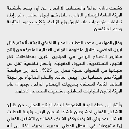
كشفت وزارة الزراعة واستصلاح الأراضي، عن أبرز جهود وأنشطة
الهيئة العامة للإصلاح الزراعي، خلال شهر ابريل الماضي، في إطار
تكليفات وتوجيهات علاء فاروق وزير الزراعة، بتكثيف جهود المتابعة
ودعم المنتفعين.
وقال المهندس محمد الخطيب المدير التنفيذي للهيئة، أنه تم خلال
ابريل الماضي، إطلاق منظومة القوافل الغذائية المتحركة من إنتاج
مشاريع الإصلاح الزراعي في الميادين الكبرى بمحافظات: كفر
الشيخ، الإسكندرية، البحيرة، الدقهلية، بأسعار تنافسية تقل عن
مثيلاتها في الأسواق بنسبة تصل إلى 25%، لافتا إلى مواصلة
الهيئة ضخ منتجاتها من : بيض المائدة والسلع الغذائية، عبر شبكة
المنافذ الثابتة المنتشرة بمديريات الإصلاح الزراعي وبديوان عام
الهيئة لتأمين احتياجات المواطنين وتخفيف العبء عن كاهلهم.
وأشار إلى خطة الهيئة الطموحة لزيادة الإنتاج المحلي، من خلال:
التشغيل الفعلي لمشروعين بنشاط تسمين الإبل، وتربية العجلات
العشار، بمديريتي الشرقية وكفر الشيخ، فضلا عن التشغيل الفعلي
ل٣ مشروعات في المجال الدجني بمديرية البحيرة، لافتا إلى أنه