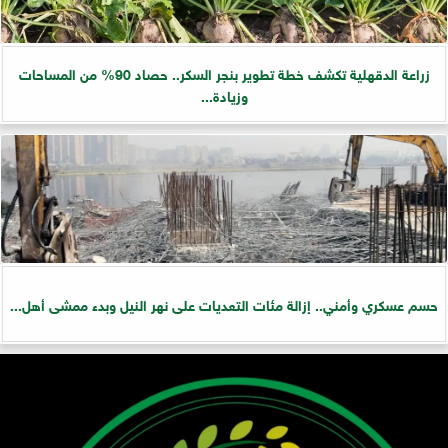
زراعة الدقهلية تكشف خطة تطوير بنجر السكر.. حصاد 90% من المساحات
وزيادة...
حسم عسكري وأمني.. إزالة مئات التعديات على نهر النيل وبدء ممشى أهل...