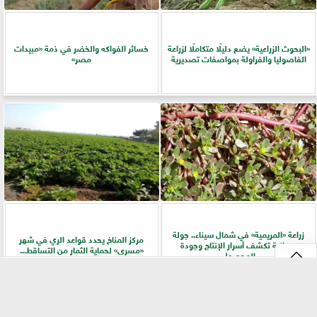
​«البحوث الزراعية» يضع دليلًا متكاملًا لزراعة
خسائر الفواكه والخضر في ذمة «مبيدات
الفاصوليا والفراولة بمواصفات تصديرية
مصر»
زراعة «المريمية» في شمال سيناء.. جولة
مركز المناخ يحدد قواعد الري في شهر
ميدانية تكشف أسرار الإنتاج وجودة
«مسرى» لحماية الثمار من التساقط...
المحصول
⇡