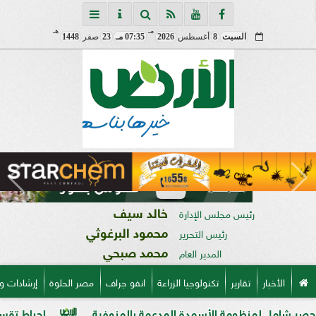
مـ
هـ
السبت
8
أغسطس
2026
07:35 مـ
23
صفر
1448
خالد سيف
رئيس مجلس الإدارة
محمود البرغوثي
رئيس التحرير
محمد صبحي
المدير العام
الأخبار
تقارير
تكنولوجيا الزراعة
انفو جراف
مصر الحلوة
إرشادات و
أسمدة المدعمة بالمنوفية
إحباط تقسيم قطعة أرض على مساحة 2000 متر بالمراغة قبل تنفي