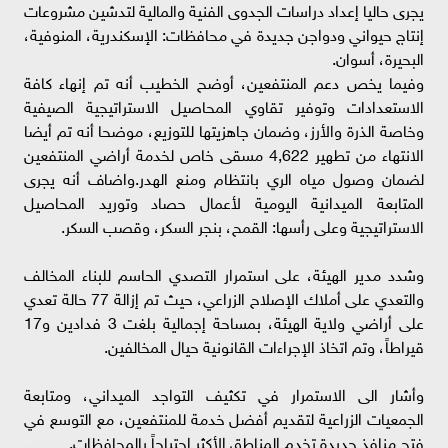
يجرى حاليا إعداد دراسات الجدوى الفنية والمالية لتدشين مشروعات
إنتاج حيواني ودواجن جديدة في محافظات: الإسكندرية، المنوفية،
البحيرة، أسوان.
وفيما يخص دعم المنتفعين، أوضح الخطيب أنه تم إنهاء كافة
الاستعدادات وتوفير تقاوي المحاصيل الاستراتيجية الصيفية
وخاصة الذرة والأرز، وضمان جاهزيتها للتوزيع، موضحا أنه تم أيضا
الانتهاء من تطهير 4,622 مسقى خاص لخدمة أراضي المنتفعين
لضمان وصول مياه الري بانتظام ومنع الهدر.واضاف أنه يجرى
المتابعة الميدانية اليومية لأعمال حصاد وتوريد المحاصيل
الاستراتيجية وعلى رأسها: القمح، بنجر السكر، وقصب السكر.
وشدد مدير الهيئة، على استمرار التصدي الحاسم للبناء المخالف
والتعدي على أملاك الإصلاح الزراعي، حيث تم إزالة 77 حالة تعدي
على أراضي ولاية الهيئة، بمساحة إجمالية بلغت 3 فدادين و17
قيراطاً، وتم اتخاذ الإجراءات القانونية حيال المخالفين.
وأشار الى الاستمرار في تكثيف التواجد الميداني، ومتابعة
الجمعيات الزراعية لتقديم أفضل خدمة للمنتفعين، مع التوسع في
فتح منافذ جديدة تخدم المناطق الأكثر احتياجاً بالمحافظات.