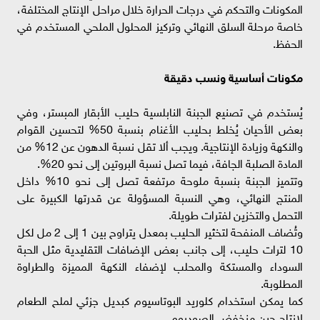
المكونات والتحكم في درجات الحرارة خلال مراحل الإنتاج المختلفة،
خاصة مرحلة السلق النهائي وتركيز المحلول الملحي المستخدم في
الحفظ.
مكونات أساسية ونسب دقيقة
يُستخدم في تصنيع الجبنة النابلسية حليب الأبقار المبستر، وفي
بعض الأحيان يُخلط بحليب الأغنام بنسبة 50% لتحسين القوام
والنكهة وزيادة الإنتاجية. ويجب ألا تقل نسبة الدهون عن 12% من
المادة الصلبة الجافة، فيما تصل نسبة البروتين إلى نحو 20%.
وتتميز الجبنة بنسبة ملوحة مرتفعة تصل إلى نحو 10% داخل
المنتج النهائي، وهي النسبة المسؤولة عن قدرتها الكبيرة على
التحمل والتخزين لفترات طويلة.
وتُضاف المنفحة لتخثير الحليب بمعدل يتراوح بين 1 إلى 2 مل لكل
10 لترات حليب، إلى جانب بعض الإضافات التقليدية مثل الحبة
السوداء والمستكة والمحلب لإضفاء النكهة المميزة والطراوة
المطلوبة.
كما يمكن استخدام كلوريد البوتاسيوم كبديل جزئي لملح الطعام
لإنتاج جبن منخفض الصوديوم.