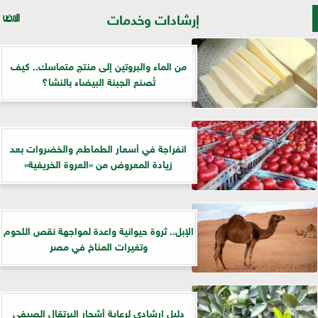
إرشادات وخدمات
من الماء والبروتين إلى منتج متماسك.. كيف
تُصنع الجبنة البيضاء بالنشا؟
انفراجة في أسعار الطماطم والخضروات بعد
زيادة المعروض من «العروة الخريفية»
الإبل.. ثروة حيوانية واعدة لمواجهة نقص اللحوم
وتغيرات المناخ في مصر
دليل إرشادي لرعاية أشجار البرتقال الصيفي