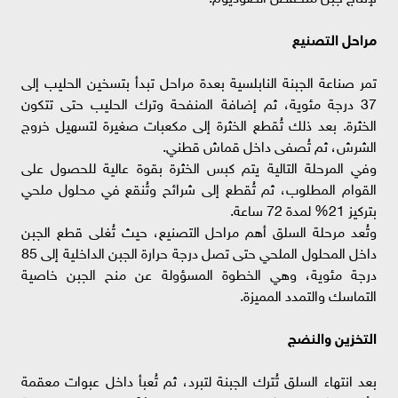
مراحل التصنيع
تمر صناعة الجبنة النابلسية بعدة مراحل تبدأ بتسخين الحليب إلى
37 درجة مئوية، ثم إضافة المنفحة وترك الحليب حتى تتكون
الخثرة. بعد ذلك تُقطع الخثرة إلى مكعبات صغيرة لتسهيل خروج
الشرش، ثم تُصفى داخل قماش قطني.
وفي المرحلة التالية يتم كبس الخثرة بقوة عالية للحصول على
القوام المطلوب، ثم تُقطع إلى شرائح وتُنقع في محلول ملحي
بتركيز 21% لمدة 72 ساعة.
وتُعد مرحلة السلق أهم مراحل التصنيع، حيث تُغلى قطع الجبن
داخل المحلول الملحي حتى تصل درجة حرارة الجبن الداخلية إلى 85
درجة مئوية، وهي الخطوة المسؤولة عن منح الجبن خاصية
التماسك والتمدد المميزة.
التخزين والنضج
بعد انتهاء السلق تُترك الجبنة لتبرد، ثم تُعبأ داخل عبوات معقمة