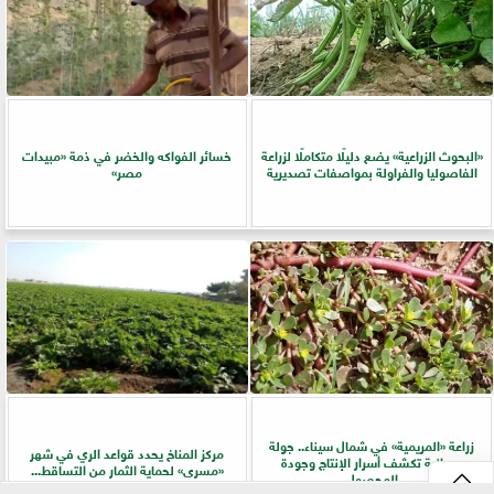
​«البحوث الزراعية» يضع دليلًا متكاملًا لزراعة
خسائر الفواكه والخضر في ذمة «مبيدات
الفاصوليا والفراولة بمواصفات تصديرية
مصر»
زراعة «المريمية» في شمال سيناء.. جولة
مركز المناخ يحدد قواعد الري في شهر
ميدانية تكشف أسرار الإنتاج وجودة
«مسرى» لحماية الثمار من التساقط...
المحصول