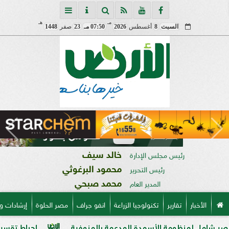
مـ
هـ
السبت
8
أغسطس
2026
07:50 مـ
23
صفر
1448
خالد سيف
رئيس مجلس الإدارة
محمود البرغوثي
رئيس التحرير
محمد صبحي
المدير العام
الأخبار
تقارير
تكنولوجيا الزراعة
انفو جراف
مصر الحلوة
إرشادات و
نظومة الأسمدة المدعمة بالمنوفية
إحباط تقسيم قطعة أرض على مساحة 2000 متر ب