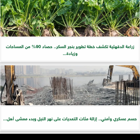
زراعة الدقهلية تكشف خطة تطوير بنجر السكر.. حصاد 90% من المساحات
وزيادة...
حسم عسكري وأمني.. إزالة مئات التعديات على نهر النيل وبدء ممشى أهل...