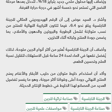
ويُضاف إليها محلول ملحي جديد بتركيز 18%، لتدخل بعدها مرحلة
النضج التي تستمر نحو خمسة أشهر في درجة حرارة الغرفة.
وأشار د. السيد عوض إلى أن الرقم الهيدروجيني المثالي للجبنة
النابلسية يبلغ نحو 6.4، فيما تتكون التركيبة النهائية للمنتج من
نسب متوازنة تشمل الرطوبة والبروتين والدهون والأملاح، بما
يضمن جودة المنتج وثباته أثناء التخزين.
وأضاف أن الجبنة النابلسية تُعتبر من أكثر أنواع الجبن ملوحة، لذلك
يُفضل نقعها في الماء لمدة 24 ساعة قبل الاستهلاك لتقليل نسبة
الملح وتحسين الطعم.
وأكد أن استخدام خليط متوازن من حليب الأبقار والأغنام يمنح
المنتج النهائي جودة أعلى وقوامًا أكثر مرونة، وهو ما يفسر تفضيل
العديد من المصانع لهذا الخليط في خطوط الإنتاج الحديثة.
الجبنة النابلسية
صناعة تراثية للجبن
صناعة الجبنة النابلسية
مواصفات علمية للجبن