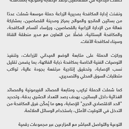
ونفذت إدارة المكافحة بمديرية الزراعة حملة موسعة شملت عددًا
من بساتين المانجو والموالح بمركز ومدينة القصاصين، بمشاركة
فعالة من الإدارة الزراعية بالقصاصين، ورؤساء أقسام المكافحة،
والمكافحة البستانية، فضلًا عن التعاون مع مدير منطقة القناة
وسيناء لمكافحة الآفات.
وركزت الحملة على متابعة الوضع الميداني للزراعات، وتنفيذ
التوصيات الفنية الخاصة بمكافحة ذبابة الفاكهة، بما يضمن تقليل
نسب الإصابة، وتحقيق إنتاجية مرتفعة بجودة عالية، تواكب
متطلبات السوق المحلي والتصديري.
كما شملت الحملة تركيب ومتابعة المصائد الفيرمونية والمصائد
الغذائية داخل البساتين، بهدف رصد التعداد الحشري بدقة، وتحديد
"الحد الاقتصادي الحرج" للإصابة، وهو ما يُمكّن فرق المكافحة من
التدخل في التوقيت الأمثل، باستخدام الوسائل الملائمة.
التوعية والتواصل المباشر مع المزارعين عبر مجموعات رقمية