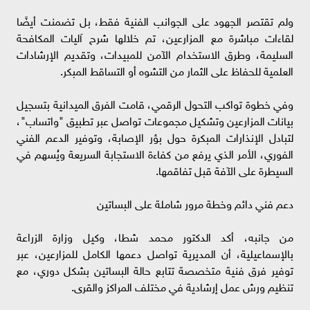
ولم تقتصر الجهود على الجوانب الفنية فقط، بل تضمنت أيضًا
لقاءات مباشرة مع المزارعين، تم خلالها شرح آليات المكافحة
السليمة، وطرق الاستخدام الآمن للمبيدات، وتقديم الإرشادات
العلمية للحفاظ على الثمار من التشوه أو التساقط المبكر.
وفي خطوة تواكب التحول الرقمي، قامت الفرق الميدانية بتسجيل
بيانات المزارعين وتشكيل مجموعات تواصل عبر تطبيق "واتساب"،
لتبادل الإنذارات المبكرة حول بؤر الإصابة، وتوفير الدعم الفني
الفوري، الأمر الذي يرفع من كفاءة الاستجابة السريعة ويُسهم في
السيطرة على الآفة قبل تفاقمها.
دعم فني دائم وخطة مرور شاملة على البساتين
من جانبه، أكد الدكتور محمد شطا، وكيل وزارة الزراعة
بالإسماعيلية، أن المديرية تواصل دعمها الكامل للمزارعين، عبر
توفير فرق فنية متخصصة تتابع حالة البساتين بشكل دوري، مع
تنظيم ورش عمل إرشادية في مختلف المراكز والقرى.