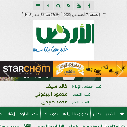
مـ
هـ
الجمعة
7
أغسطس
2026
07:29 صـ
22
صفر
1448
خالد سيف
رئيس مجلس الإدارة
محمود البرغوثي
رئيس التحرير
محمد صبحي
المدير العام
الأخبار
تقارير
تكنولوجيا الزراعة
انفو جراف
مصر الحلوة
إرشادات و
بيوفيلم في قطاعي الألبان واللحوم
مدير بحوث أمراض النباتا