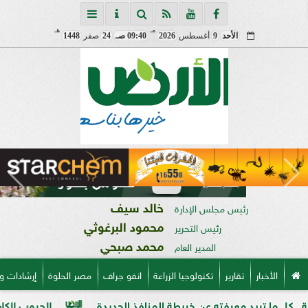
مـ
هـ
الأحد
9
أغسطس
2026
09:40 صـ
24
صفر
1448
خالد سيف
رئيس مجلس الإدارة
محمود البرغوثي
رئيس التحرير
محمد صبحي
المدير العام
الأخبار
تقارير
تكنولوجيا الزراعة
انفو جراف
مصر الحلوة
إرشادات و
د معرفته عن خريطة المنافذ الجديدة
الحبوب الكاملة وفوائدها 