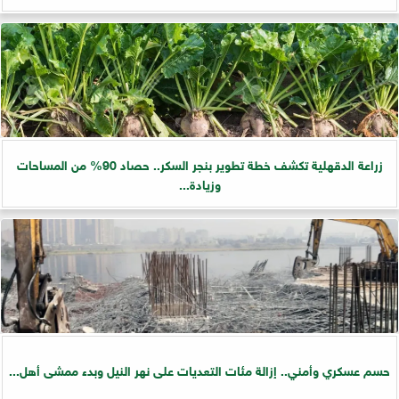
زراعة الدقهلية تكشف خطة تطوير بنجر السكر.. حصاد 90% من المساحات
وزيادة...
حسم عسكري وأمني.. إزالة مئات التعديات على نهر النيل وبدء ممشى أهل...