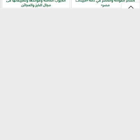
مصر»
مجال الخبز والعجائن
⇡
«بيطري سوهاج» يطلق ندوة إرشادية
زراعة «المريمية» في شمال سيناء.. جولة
بالسلاموني للتوعية بالأمراض المشتركة
ميدانية تكشف أسرار الإنتاج وجودة
وطرق الوقاية
المحصول
الفيس بوك
GareedatELard