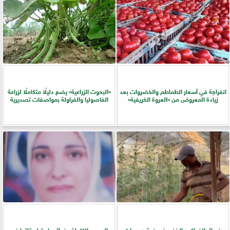
انفراجة في أسعار الطماطم والخضروات بعد
​«البحوث الزراعية» يضع دليلًا متكاملًا لزراعة
زيادة المعروض من «العروة الخريفية»
الفاصوليا والفراولة بمواصفات تصديرية
خسائر الفواكه والخضر في ذمة «مبيدات
الحبوب الكاملة وفوائدها وتطبيقاتها فى