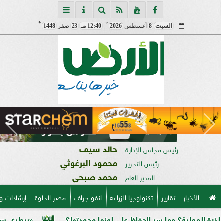
مـ
هـ
السبت
8
أغسطس
2026
12:40 مـ
23
صفر
1448
خالد سيف
رئيس مجلس الإدارة
محمود البرغوثي
رئيس التحرير
محمد صبحي
المدير العام
الأخبار
تقارير
تكنولوجيا الزراعة
انفو جراف
مصر الحلوة
إرشادات و
؟ وما سر الحفاظ على لونها وجودتها؟
«بيطري سوهاج» يطلق ند