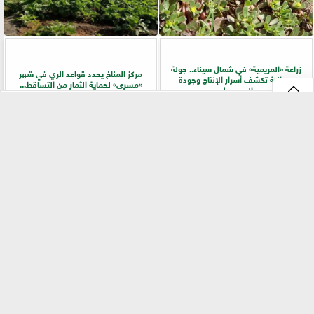
زراعة «المريمية» في شمال سيناء.. جولة
مركز المناخ يحدد قواعد الري في شهر
ميدانية تكشف أسرار الإنتاج وجودة
«مسرى» لحماية الثمار من التساقط...
المحصول
⇡
طرق الاستفادة من الحشائش لتحسين جودة
الزراعة والتخطيط تبحثان خطة تعزيز الأمن
التربة وزيادة المحصول
الغذائي وتوسيع مبادرة القرية المنتجة