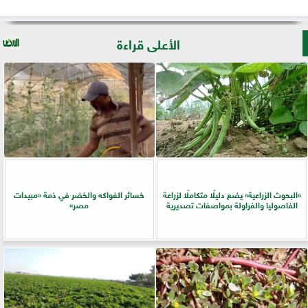
الأعلى قراءة
​«البحوث الزراعية» يضع دليلًا متكاملًا لزراعة
خسائر الفواكه والخضر في ذمة «مبيدات
الفاصوليا والفراولة بمواصفات تصديرية
مصر»