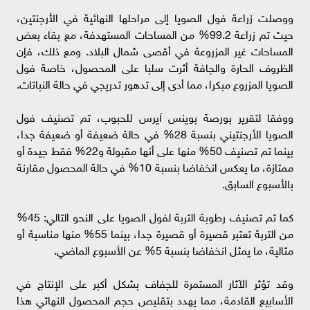
ووصلت زراعة فول الصويا إلى مراحلها النهائية في الأرجنتين،
حيث تم زراعة 99.2% من المساحات المستهدفة، مع بقاء بعض
المساحات غير المزروعة في أقصى شمال البلاد. ومع ذلك، فإن
الظروف الحارة والجافة أثرت سلبا على المحصول، خاصة فول
الصويا المزروع مبكرا، مما أدى إلى تدهور تدريجي في حالة النباتات.
ووفقا لتقرير بورصة بوينس آيرس للحبوب، تم تصنيف فول
الصويا الأرجنتيني بنسبة 28% في حالة ضعيفة أو ضعيفة جدا،
بينما تم تصنيف 50% منها على أنها مقبولة و22% فقط جيدة أو
ممتازة، ما يعكس انخفاضا بنسبة 10% في حالة المحصول مقارنة
بالأسبوع السابق.
كما تم تصنيف رطوبة التربة لفول الصويا على النحو التالي: 45%
من التربة تعتبر قصيرة أو قصيرة جدا، بينما 55% منها مناسبة أو
مثالية، ما يمثل انخفاضا بنسبة 5% عن الأسبوع الماضي.
وقد تؤثر الآثار المستمرة للجفاف بشكل أكبر على الإنتاج في
الأسابيع القادمة، مما يهدد بتقليص حجم المحصول النهائي هذا