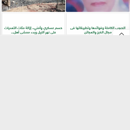
الحبوب الكاملة وفوائدها وتطبيقاتها فى
حسم عسكري وأمني.. إزالة مئات التعديات
مجال الخبز والعجائن
على نهر النيل وبدء ممشى أهل...
⇡
الزراعة تفركش عشوائية الأسواق.. ترخيص
دراسة دولية تكشف دور خمائر التربة المحلية
إجباري وحظر للإعلانات المضللة في تجارة
في زراعة الفاصوليا وزيادة الإنتاجية
البذور