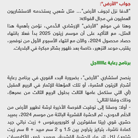
جواب "الأرض":
"الدفا نزل لجوف الأرض"… مثل شعبي يستخدمه الاستشاريون
العمليون في مجال الفواكه:
وهنا في موقع "الأرض" الإرشادي الخًدمي، نؤمن بأهمية هذا
المثل، مع التأكيد على أن موسم زيتون 2025 بدأ فعلا بانتهاء
حصاد محصول 2024، والآن مع انتهاء الأسبوع الأول من نوفمبر،
يقترب موعد التزهير، خاصة بعد ظهور بشائر مبكرة في البلديات.
برنامج رعاية عااااااجل
ينصح استشاري "الأرض"، بضرورة البدء الفوري في برنامج رعاية
أشجار الزيتون المثمرة، أو تلك المؤهلة للإثمار في الربيع المقبل
(أي التي ستكمل عامها الثالث بحلول الربيع الثالث من عمرها)،
وذلك وفقا للتالي:
- أولا: وصلنا إلى توقيت الفرصة الأخيرة لرشة تطهير الأرض من
الحَلَم الدودي، ثم الحشرة القشرية البائتة من موسم 2024، بمبيد
حشري قوي (بيتا سلفوثرين أو كلوروبيرفوس + زيت نباتي جيد
كمادة ناشرة، بتركيز يتراوح بين 1.5 و 2 سم مبيد + 8 سم زيت
شتوي/ لكل لتر ماء للحشرة القشرية، وبمبيد قوي للأكاروسات