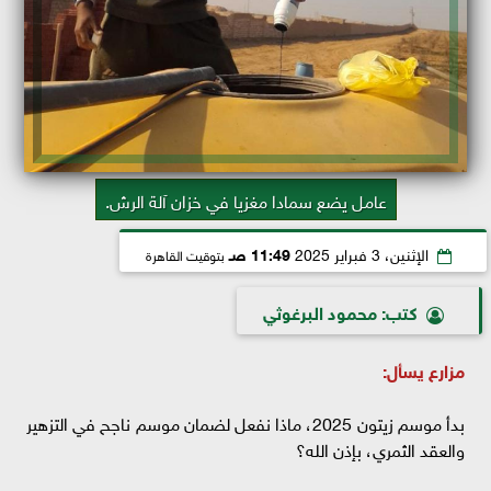
عامل يضع سمادا مغزيا في خزان آلة الرش.
الإثنين، 3 فبراير 2025
11:49 صـ
بتوقيت القاهرة
كتب: محمود البرغوثي
مزارع يسأل:
بدأ موسم زيتون 2025، ماذا نفعل لضمان موسم ناجح في التزهير
والعقد الثمري، بإذن الله؟