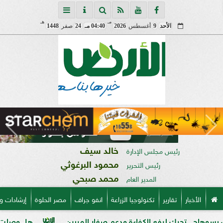
مـ
هـ
الأحد
9
أغسطس
2026
04:40 مـ
24
صفر
1448
خالد سيف
رئيس مجلس الإدارة
محمود البرغوثي
رئيس التحرير
محمد صبحي
المدير العام
الأخبار
تقارير
تكنولوجيا الزراعة
انفو جراف
مصر الحلوة
إرشادات و
رك لرفع الكفاءة ودعم صغار المربين
هل وصلت حصتك؟ خريطة ت