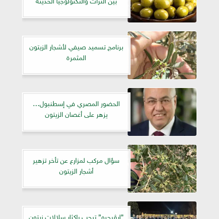
برنامج تسميد صيفي لأشجار الزيتون
المثمرة
الحضور المصري في إسطنبول…
يزهر على أغصان الزيتون
سؤال مركب لمزارع عن تأخر تزهير
أشجار الزيتون
”إيڤرجرو” ترحب بإكثار سلالات زيتون