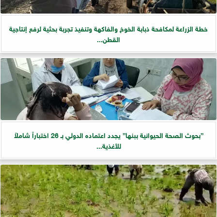
خطة الزراعة لمكافحة ذبابة الخوخ والفاكهة وتنفيذ تجربة بحثية لرفع إنتاجية
القطن...
”بحوث الصحة الحيوانية ببنها” يجدد اعتماده الدولي بـ 26 اختباراً شاملاً
للأغذية...