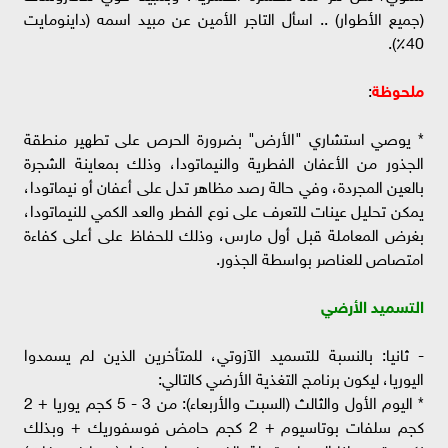
(جميع الأطوار) .. اسأل التاجر الأمين عن مبيد اسمه (داينومايت
40٪).
ملحوظة
:
* يوصي استشاري "الأرض" بضرورة الحرص على تطهير منطقة
الجذور من الأعفان الفطرية والنيماتودا، وذلك بمعاينة الشجرة
بالعين المجردة، وفي حالة رصد مظاهر تدل على أعفان أو نيماتودا،
يمكن تحليل عينات للتعرف على نوع الفطر والعد الكمي للنيماتودا،
بغرض المعاملة قبل أول مارس، وذلك للحفاظ على أعلى كفاءة
امتصاص للعناصر بواسطة الجذور.
التسميد الأرضي
- ثانيا: بالنسبة للتسميد الآزوتي، للمتأخرين الذين لم يسمدوا
اليوريا، ليكون برنامج التغذية الأرضي كالتالي:
* اليوم الأول والثالث (السبت والأربعاء): من 3 - 5 كجم يوريا + 2
كجم سلفات بوتاسيوم + 2 كجم حامض فوسفوريك + وبذلك