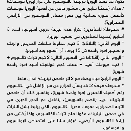
نكون قد جعلنا اليوريا مرتبطة بالفوسفور على غرار (يوريا فوسفات)
/ فدان. (تحدثنا سابق في منشور خاص عن أهمية اليوريا فوسفات
كأفضل صورة سمادية بين صور مصادر الفوسفور في الأراضي
الصحراوية).
# ملحوظة: للمتأخرين: تكرار هذه الجرعة مرتين أسبوعيا، لمدة 3
أسابيع (تحديدا للمتأخرين في تسميد اليوريا).
* اليوم الثاني: (الثلاثاء): 3 كجم مخلوط سلفات الحديدوز والزنك
والمنجنيز (مرة واحدة كل 15 يوما، أي أسبوع بعد أسبوع).
* اليوم الثاني (الثلاثاء) في الأسبوع التالي: 2 كجم نترات كالسيوم +
1 كجم هيومك أسيد + نصف كجم فولفيك أسيد (مرة واحدة
شهريا).
* اليوم الرابع: مياه بيضاء مع 2 لتر حامض نيتريك/ فدان فقط.
# ملحوظة مهمة 2: قد يسأل المزارع عن سر الإقلال في الكالسيوم
رغم أهميته القصوى (مرة واحدة شهريا)، وتفسير ذلك أن حامض
النيتريك الجيد (ننصح بالسويس)، يتفاعل مع الحجر الجيري في
التربة الصحراوية عموما، محررا الكالسيوم، الذي يرتبط بشق النترات
في حمض النيتريك، مكونا ملح نترات الكالسيوم، ولذا يُخشى من
زيادة الكالسيوم الأرضي، فيؤثر سلبا على امتصاص البوتاسيوم
والفوسفور.