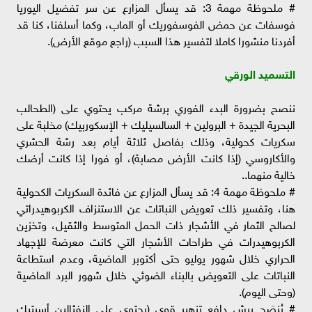
# ملحوظة مهمة 3: قد يسأل المزارع عن سر تفضيل اليوريا
فوسفات عن حمض الفوسفوريك أو الماب، وكما أسلفنا، كنا قد
أفردنا منشورا كاملا لتفسير هذا السبب (راجع موقع الأرض).
التسميد الورقي
ننصح بضرورة البدء الفوري برشة مركب يحتوي على (الطحالب
البحرية الجيدة + البرولين + السالسيليك + الإسكوربيك) مخلبة على
سكريات كحولية، وذلك بفاصل ثلاثة أيام بعد رشة الحشري
والأكاروسي (إذا كانت الأرض مصابة)، أو فورا إذا كانت أرضك
خالية منهما..
# ملحوظة مهمة 4: قد يسأل المزارع عن فائدة السكريات الكحولية
هنا، وتفسير ذلك تعويض النباتات عن الاستنزاف الكربوهيدراتي
لصالح الثمار في الأشجار ذات الحمل المتوسط والثقيل، وتخزين
الكربوهيدرات في طراحات الأشجار التي كانت معرضة للإجهاد
الحراري خلال شهور يوليو حتى أكتوبر الماضية، وعدم استطاعة
النباتات على التعويض بالبناء الضوئي خلال شهور البرد الماضية
(وحتى اليوم).
# يُنصَح برش دافع تزهير قوي (يحتوي على النفثالين أسيتيك