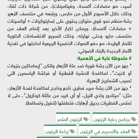
أسيد، مع مضادات أكسدة، وفيتامينات)، من شركة ذات ثقة،
وذلك خلال الأسبوع الأول من مارس، ويتبعه في منتصف الزهير
رشة منظم نمو قوي متوازن يحتوي على (سايتوكينات + أوكسينات
+ مضادات أكسدة)، ويمكن تكرار الأخير بعد إتمام العقد من
منتصف مايو وحتى نهايته، وذلك لتسريع الانقسامات الخلوية
للثمار الوليدة، مع دفع النموات الخضرية الربيعية لحاجتها في تغذية
الثمار الجديدة بالبناء الضوئي.
# ملحوظة غاية في الأهمية:
* جهز من الآن رشة قوية ضد عتة الأزهار ولتكن "إيمامكتين بنزوات
أو لانيت"، لمكافحة الحشرة القطنية أو فراشة الياسمين التي
تصيب الشماريخ الزهرية.
* جهز من الآن رشة مبيد فطري ناجع وناجح لمكافحة لفحة الأزهار،
مثل: "ميتادور وادي النيل، أو أي كبيد من عائلة كونازول"، حتى لا
تمتص الفطريات رحيق أزهارك فتطفئها (تنفيل وتساقط).
برنامج رعاية الزيتون
الزيتون المثمر
العقد والتحجيم في الزيتون
زراعة الزيتون