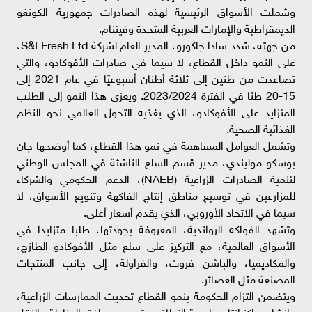
وشملت الأسواق الرئيسية لهذه الصادرات جمهورية الكونغو
الديمقراطية والإمارات العربية المتحدة وفيتنام.
من جهته، شدد سادا جاكورو، المدير العام لشركة S&I Fresh Ltd،
على النمو داخل القطاع، لا سيما في صادرات الأفوكادو، والتي
تصاعدت من طنين إلى ثلاثة أطنان أسبوعيًا في عام 2021 إلى
15-20 طنًا في الفترة 2023/2024. ويعزى هذا النمو إلى الطلب
المتزايد على الأفوكادو، الذي يغذيه التحول العالمي نحو النظم
الغذائية الصحية.
وتشمل العوامل المساهمة في نمو هذا القطاع، كما أوضحها جان
بوسكو موليندي، مدير قسم السلع الناشئة في المجلس الوطني
لتنمية الصادرات الزراعية (NAEB)، الدعم الحكومي والشركاء
للمزارعين في توسيع مناطق إنتاج الفاكهة وتنويع الأسواق، لا
سيما في الاتحاد الأوروبي، الذي يقدم أسعار أعلى.
وتشهد الفواكه الرواندية، المعروفة بجودتها، طلبا متزايدا في
الأسواق العالمية، مع التركيز على سلع مثل الأفوكادو الطازج،
والمكاديميا، والباشن فروت، والفراولة، إلى جانب المنتجات
المصنعة مثل العصائر.
ويتضمن التزام الحكومة بنمو القطاع تحديث الممارسات الزراعية،
وإنشاء مراكز إنتاج واسعة النطاق، وتحسين مرافق المناولة والنقل