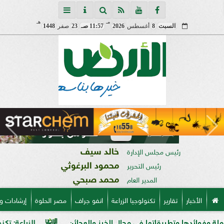
مـ
هـ
السبت
8
أغسطس
2026
11:57 صـ
23
صفر
1448
خالد سيف
رئيس مجلس الإدارة
محمود البرغوثي
رئيس التحرير
محمد صبحي
المدير العام
الأخبار
تقارير
تكنولوجيا الزراعة
انفو جراف
مصر الحلوة
إرشادات و
ا وتطبيقاتها فى مجال الخبز والعجائن
الزراعة: تكنولوجيا الأغذية يؤهل 90 طالبًا من جامعة 6 أكتوب