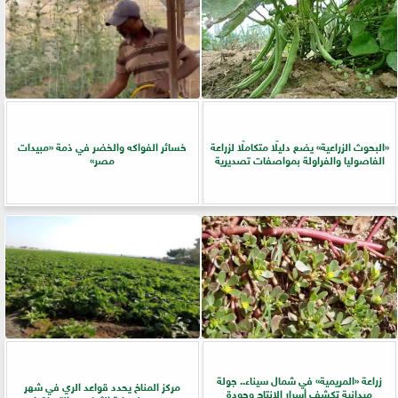
​«البحوث الزراعية» يضع دليلًا متكاملًا لزراعة
خسائر الفواكه والخضر في ذمة «مبيدات
الفاصوليا والفراولة بمواصفات تصديرية
مصر»
زراعة «المريمية» في شمال سيناء.. جولة
مركز المناخ يحدد قواعد الري في شهر
ميدانية تكشف أسرار الإنتاج وجودة