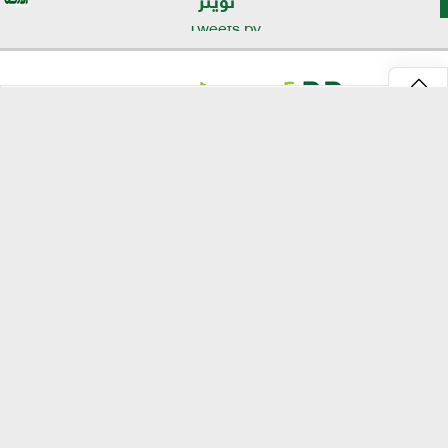
Tweets by
⇡
موقع الأرض
الرئيسية
الأخبار
تقارير
تكنولوجيا الزراعة
انفو جراف
مصر الحلوة
إرشادات وخدمات
استشارات وشكاوى
زراعة مصر
تسويق وتصدير
روابط منتجيين
الأرض TV