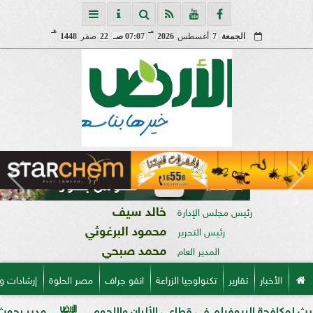
مـ
هـ
الجمعة
7
أغسطس
2026
07:07 صـ
22
صفر
1448
خالد سيف
رئيس مجلس الإدارة
محمود البرغوثي
رئيس التحرير
محمد صبحي
المدير العام
الأخبار
تقارير
تكنولوجيا الزراعة
انفو جراف
مصر الحلوة
إرشادات و
بيوفيلم في قطاعي الألبان واللحوم
مدير بحوث أمراض النبات