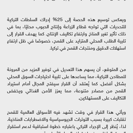
ويعكس توسيع هذه الحصة إلى 25% إدراك السلطات التركية
للتحديات التي تواجه قطاع الزراعة وإنتاج الحبوب محليًا، بما في
ذلك تأثير تغير المناخ وارتفاع تكاليف الإنتاج. كما يهدف القرار إلى
تلبية الطلب المحلي المتزايد على القمح، خصوصًا في ظل ارتفاع
استهلاك الدقيق ومنتجات القمح في تركيا.
من المتوقع، أن يسهم هذا التعديل في توفير المزيد من المرونة
للمطاحن التركية، مما يساعدها على تلبية احتياجات السوق المحلي
بشكل أفضل. كما يُعتقد أن القرار سيفتح المجال أمام استيراد
القمح من مصادر متنوعة، مما يعزز الأمن الغذائي ويخفض
التكاليف على المستهلكين.
ويأتي هذا القرار في وقت تشهد فيه الأسواق العالمية للقمح
تقلبات كبيرة بسبب التوترات الجيوسياسية والاضطرابات المناخية.
لذا، يُنظر إلى الإجراء التركي باعتباره خطوة استباقية لدعم استقرار
السوق الداخلي وضمان توافر المواد الأساسية.