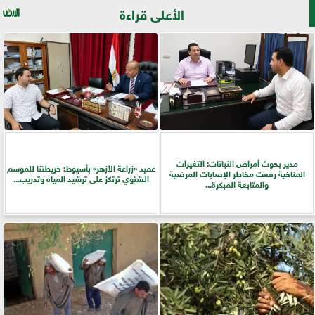
الأعلى قراءة
مدير بحوث أمراض النباتات: التغيرات
عميد «زراعة الأزهر» بأسيوط: خريطتنا للموسم
المناخية رفعت مخاطر الإصابات المرضية
الشتوي ترتكز على ترشيد المياه وتدريب...
والمتابعة المبكرة...