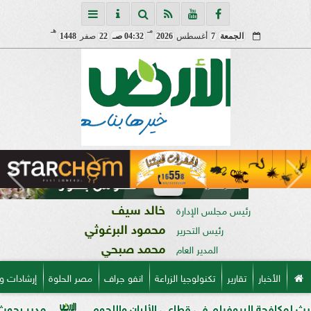
مـ
هـ
الجمعة
7
أغسطس
2026
04:32 صـ
22
صفر
1448
خالد سيف
رئيس مجلس الإدارة
محمود البرغوثي
رئيس التحرير
محمد صبحي
المدير العام
الأخبار
تقارير
تكنولوجيا الزراعة
انفو جراف
مصر الحلوة
إرشادات و
بيوفيلم في قطاعي الألبان واللحوم
مدير بحوث أمراض النباتا