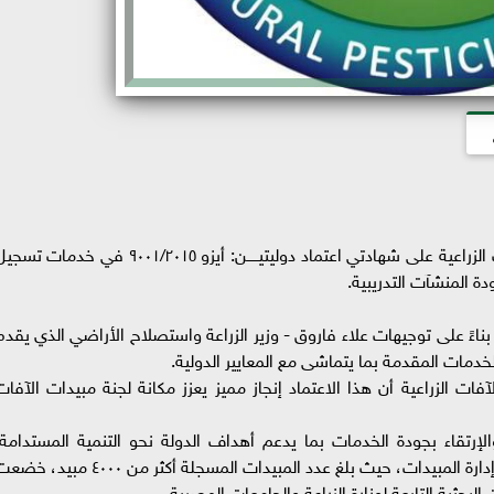
اعلنت وزارة الزراعة عن حصول لجنة مبيدات الآفات الزراعية على شهادتي اعتماد دوليتيـــــن: أيزو ۹۰۰۱/۲۰۱٥ في خدمات 
ة بناءً على توجيهات علاء فاروق - وزير الزراعة واستصلاح الأراضي الذي يقدم
خدمات المقدمة بما يتماشى مع المعايير الدولية.
ت الزراعية أن هذا الاعتماد إنجاز مميز يعزز مكانة لجنة مبيدات الآفات
رتقاء بجودة الخدمات بما يدعم أهداف الدولة نحو التنمية المستدامة.
وأضاف أن اللجنة تعد الآن مرجعية دولية في مجال إدارة المبيدات، حيث بلغ عدد المبيدات المسجلة أكثر من ٤٠٠٠ مبي
حثية التابعة لوزارة الزراعة والجامعات المصرية.