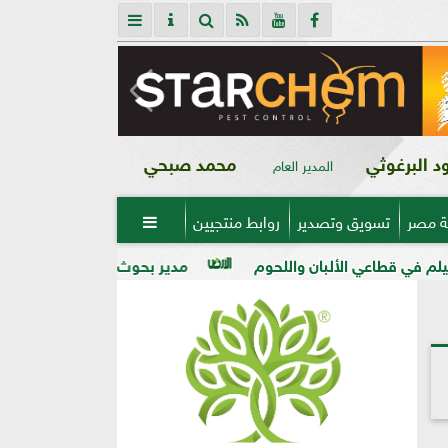
 البرغوثي
محمد صبحي
المدير العام
ة مصر
تسويق وتصدير
روابط منتجيين

بان واللحوم
مدير بحوث أمراض النباتات: التغيرات المناخية ر