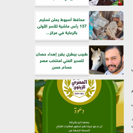
محافظ أسيوط يعلن تسليم
137 رأس ماشية للأسر الأولى
بالرعاية في مركز...
طبيب بيطري يقرر إهداء حصان
للمدير الفني لمنتخب مصر
حسام حسن
تسجيل
د، خضعت