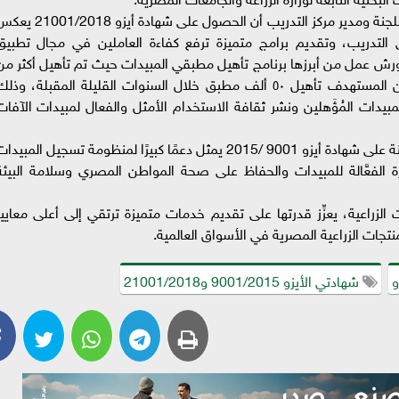
من جانبه، أكد د مصطفى عبد الستار - نائب أمين اللجنة ومدير مركز التدريب أن الحصول على شهادة أيزو 18
ي التدريب، وتقديم برامج متميزة ترفع كفاءة العاملين في مجال تطبيق
ورش عمل من أبرزها برنامج تأهيل مطبقي المبيدات حيث تم تأهيل أكثر من
٢٦ ألف مطبق مبيدات في جميع أنحاء مصر، ومن المستهدف تأهيل ٥٠ ألف مطبق خلال السنوات القليلة المقبلة، وذل
ت المُؤَهلين ونشر ثقافة الاستخدام الأمثل والفعال لمبيدات الآفات
وأضاف د محمد صالح - أمين اللجنة أن حصول اللجنة على شهادة أيزو 9001 /2015 يمثل دعمًا كبيرًا لمنظومة تسجيل المبيد
ة الفعَّالة للمبيدات والحفاظ على صحة المواطن المصري وسلامة البيئة
ت الزراعية، يعزِّز قدرتها على تقديم خدمات متميزة ترتقي إلى أعلى معايير
و
شهادتي الأيزو 9001/2015 و21001/2018