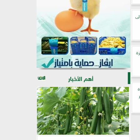
لى
زة
أهم الأخبار
ة