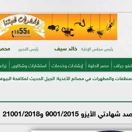
خالد سيف
محمود
رئيس مجلس الإدارة
رئيس التحرير
نفو جراف
مصر الحلوة
إرشادات وخدمات
استشارات وشكاوى
زراع
 في مصانع الأغذية: الجيل الحديث لمكافحة البيوفيلم في قطاعي الأل
يزو 9001/2015 و21001/2018