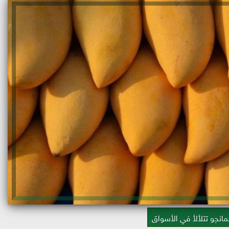
لمانجو تتلألأ في الأسواق