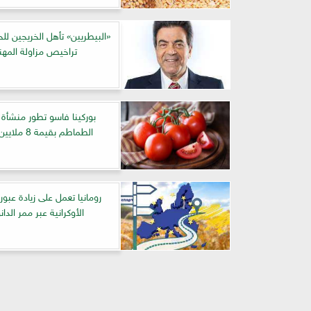
«البيطريين» تأهل الخريجين ل
تراخيص مزاولة المهن
بوركينا فاسو تطور منشأة 
الطماطم بقيمة 8 ملايين دولار
رومانيا تعمل على زيادة عبور
الأوكرانية عبر ممر الدا