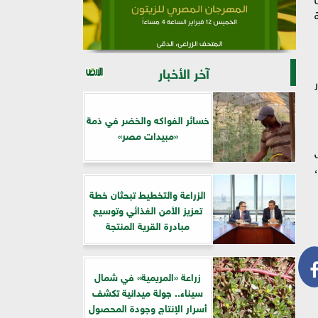
آخر الأخبار
خسائر الفواكه والخضر في ذمة
«مبيدات مصر»
الزراعة والتخطيط تبحثان خطة
تعزيز الأمن الغذائي وتوسيع
مبادرة القرية المنتجة
زراعة «المريمية» في شمال
سيناء.. جولة ميدانية تكشف
أسرار الإنتاج وجودة المحصول