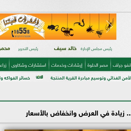
خالد سيف
محمود
رئيس مجلس الإدارة
رئيس التحرير
نفو جراف
مصر الحلوة
إرشادات وخدمات
استشارات وشكاوى
زراع
 مبادرة القرية المنتجة
خسائر الفواكه والخضر في ذمة «مبي
ق.. زيادة في العرض وانخفاض بالأسعار