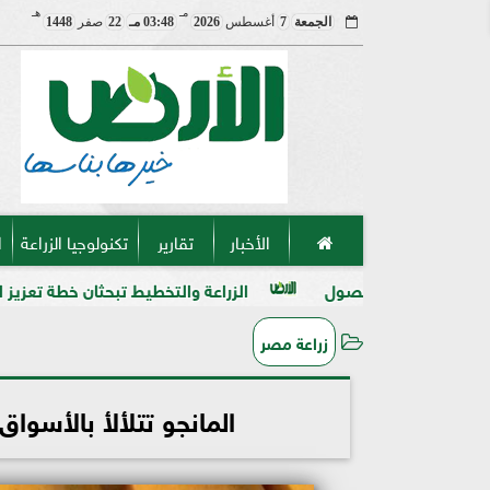
مـ
هـ
الجمعة
7
أغسطس
2026
03:48 مـ
22
صفر
1448
الأخبار
تقارير
تكنولوجيا الزراعة
ا
صول
الزراعة والتخطيط تبحثان خطة تعزيز الأمن الغذائي وتوسيع
زراعة مصر
المانجو تتلألأ بالأسوا