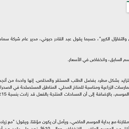
لتفاؤل الكبير"، حسبما يقول عبد القادر حبوني، مدير عام شركة سماح
وسم السابق، وانخفاض في الأسعار.
تتزايد بشكل مطرد بفضل الطلب المستقر والمخلص. إنها واحدة من أنجح
ممارسات الزراعية ومناسبة للمناخ المحلي. المناطق المستصلحة في الصحراء
المصرية منذ ثلاث سنوات بدأت تؤتي ثمارها هذا الموسم
قارنة مع بداية الموسم الماضي، ويأمل أن يكون مؤقتا. ويقول: "مع زيادة
الحجم، نبدأ في سماح للاستيراد والتصدير بأسعار أقل من الموسم الماضي. الانخفاض حوالي 10%. نحن على يقين من