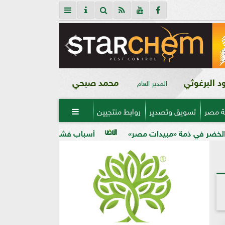
 البرغوثي
محمد صبحي
المدير العام
ة مصر
تسويق وتصدير
روابط منتجيين

دات مصر»
أسباب فشل تحجيم الخوخ في الأرض الكلسية