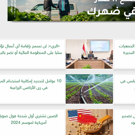
الجمعيات
«الري»: لن نسمح بإقامة أي أعمال تؤث
لبحيرة
سلبا على المنظومة المائية أو تضر بالبي
قياسي في
10 عوامل لتحديد إمكانية استخدام المي
في رى الأراضي الزراعية
ش تصدير
الصين تشتري أول شحنة فول صويا
ود
أمريكية لموسم 2024