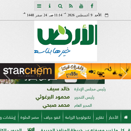
مـ
هـ
الأحد
9
أغسطس
2026
11:14 صـ
24
صفر
1448
خالد سيف
رئيس مجلس الإدارة
محمود البرغوثي
رئيس التحرير
محمد صبحي
المدير العام
الأخبار
تقارير
تكنولوجيا الزراعة
انفو جراف
مصر الحلوة
إرشادات و
د معرفته عن خريطة المنافذ الجديدة
الحبوب الكاملة وفوائدها 