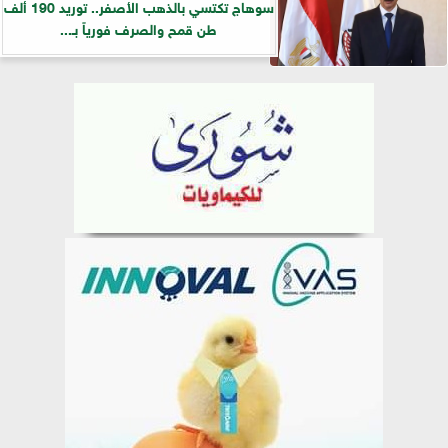
سوهاج تكتسي بالذهب الأصفر.. توريد 190 ألف
طن قمح والصرف فورياً بـ...