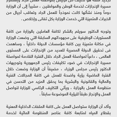
مسيرة الإنجازات لخدمة الوطن والمواطنين ، مشيراً إلى أن الوزارة
دوماً ومنذ نشأتها كانت نموذجاً للعمل الجاد وتعاقب أجيال من
الخبرات المتميزة التي خدمت الوزارة بكل تفانى وإخلاص .
وتوجه الدكتور سويلم بالشكر لكافة العاملين بالوزارة من كافة
المستويات الوظيفية على مجهوداتهم السابقة التي وضعت الوزارة
في مكانة متميزة بين كافة مؤسسات الدولة داخلياً ، وساهمت
فى تحقيق الدولة المصرية للعديد من الإنجازات على المستوى
العالمى ، داعياً لمواصلة العمل الجاد خلال الفترة القادمة لمواصلة
مسيرة الإنجازات في ضوء تكليفات رئيس الجمهورية وتوجيهات
الدكتور رئيس مجلس الوزراء ، مضيفاً أن الوزارة وضعت خلال
الفترة الماضية رؤية واضحة للعمل في كافة المجالات الفنية
والمالية والقانونية والبشرية بما يحقق المزيد من التحسن في
منظومة العمل بالوزارة ، ويأتي التكليف الرئاسي للوزارة لنواصل
العمل والإنجاز طبقاً للرؤية الموضوعة سابقاً .
وأكد أن الوزارة ستواصل العمل على كافة الملفات الداخلية المعنية
بقطاع المياه لمتابعة كافة عناصر المنظومة المائية لخدمة