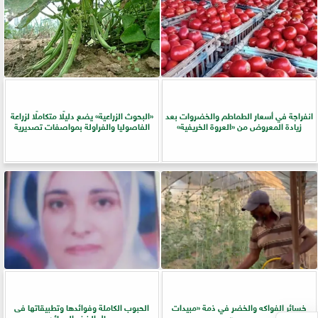
انفراجة في أسعار الطماطم والخضروات بعد
​«البحوث الزراعية» يضع دليلًا متكاملًا لزراعة
زيادة المعروض من «العروة الخريفية»
الفاصوليا والفراولة بمواصفات تصديرية
خسائر الفواكه والخضر في ذمة «مبيدات
الحبوب الكاملة وفوائدها وتطبيقاتها فى
مصر»
مجال الخبز والعجائن