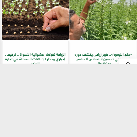
«ملح الليمون».. خبير زراعي يكشف دوره
الزراعة تفركش عشوائية الأسواق.. ترخيص
الخفي في تحسين امتصاص العناصر
إجباري وحظر للإعلانات المضللة في تجارة
ومكافحة...
البذور
⇡