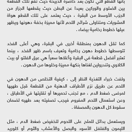
بأنها القطع التي تكون بعد خاصرة الذبيحة حيث تقع تلك القطعة
بين الضلوع والوركين بعيدا عن البطن حيث يقطعها الجزار من
الجزب الأوسط من البقرة ، حيث يعتمد على تلك القطع هواة
المشويات ومتناولى شرائح اللحم لأنها مميزة بخفة دهونها ويظهر
عيلها خطوط رخامية بيضاء .
كما تقل الدهون بمنطقة أخرى في البقرة، وهي أعلى الفخد
تتوسطها خطوط دهون رخامية وتعرف باسم ظهر الفخد ، بينما
تعتبر أفضل قطعة في البقرة وأغلاها سعراً هي عرق الفلتو أو بيت
الكلاوي وتندرولين لغناها بنكهة مميزة وخلوها من الدهون .
ولفت خبراء التغذية النظر إلى ، كيفية التخلص من الدهون في
اللحم عن طريق نزع الأطراف الدهنية من القطعة قبل طهيها
لمرضى ضغط الدم ، مع تجنب تحميرها أو تقليتها في الأطباق ،
وعن استعمال اللحم المفروم فيجب تصفيته بعد طهيه لضمان
سقوط كل الدهون بالمصفاة .
ويستعمل بدائل للملح على اللحوم لتخفيض ضغط الدم ، مثل
الليمون والفلفل الأسود والبصل والأعشاب والثوم أو كلوريد