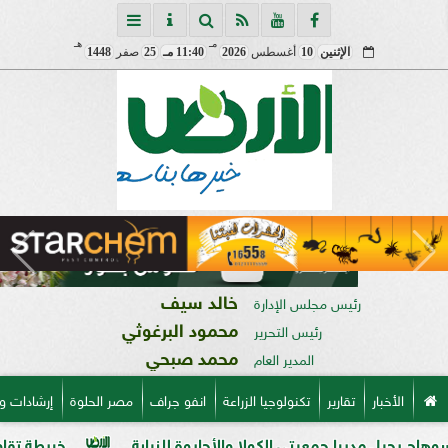
مـ
هـ
الإثنين
10
أغسطس
2026
11:40 مـ
25
صفر
1448
خالد سيف
رئيس مجلس الإدارة
محمود البرغوثي
رئيس التحرير
محمد صبحي
المدير العام
الأخبار
تقارير
تكنولوجيا الزراعة
انفو جراف
مصر الحلوة
إرشادات و
را جمعيتي الكولا والأحايوة للنيابة
خريطة تقاوي القمح الجديدة.. «ا