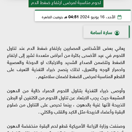
لحوم مناسبة لمرضى ارتفاع ضغط الدم
الأحد، 16 يونيو 2024
04:51 مـ
بتوقيت القاهرة
سارة أسامة
يعاني بعض الأشخاص المصابين بارتفاع ضغط الدم عند تناول
اللحوم في عيد الأضحى بكثرة من أعراض متعددة تشير إلى ارتفاع
الضغط وتتضمن الصداع الشديد والارتباك او الدوخة والعصبية
واحمرار الوجه والتعرق، لذلك ينصح خبراء التغذية التعرف على
القطع المناسبة لمرضى الضغط لضمان سلامتهم .
وأوصى خبراء التغذية بتناول اللحوم الحمراء خالية من الدهون
المشبعة حيث يجب الابتعاد عن تناول اللحوم من الكتفين أو البطن
للذبيحة لأنها غنية بالدهون ، بينما تحرص على التناول من ضلوع
البقرة وأعضاء الذبيحة مثل الكبد والقلب والكلي .
وصنفت وزارة الزراعة الأمريكية قطع لحم البقرة منخفضة الدهون