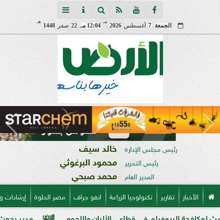
مـ
هـ
الجمعة
7
أغسطس
2026
12:04 مـ
22
صفر
1448
خالد سيف
رئيس مجلس الإدارة
محمود البرغوثي
رئيس التحرير
محمد صبحي
المدير العام
الأخبار
تقارير
تكنولوجيا الزراعة
انفو جراف
مصر الحلوة
إرشادات و
بيوفيلم في قطاعي الألبان واللحوم
مدير بحوث أمراض النبات