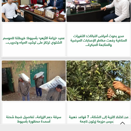
مدير بحوث أمراض النباتات: التغيرات
عميد «زراعة الأزهر» بأسيوط: خريطتنا للموسم
المناخية رفعت مخاطر الإصابات المرضية
الشتوي ترتكز على ترشيد المياه وتدريب...
والمتابعة المبكرة...
من اختيار التربة إلى الشتلة.. 7 قواعد ذهبية
سرقة دعم الزراعة.. تفاصيل ضبط شحنة
لتأسيس مزرعة زيتون ناجحة
أسمدة محظورة بأسيوط