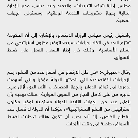
مجلس إدارة شركة التبريدات، والعميد وليد عباس، مدير الإدارة
المالية بجهاز مشروعات الخدمة الوطنية، ومسئولي الجهات
المعنية.
واستهل رئيس مجلس الوزراء الاجتماع، بالإشارة إلى أن الحكومة
تعتزم البدء في اتخاذ إجراءات سريعة لتوفير مخزون استراتيجي من
السلع الأساسية؛ وذلك في إطار السعي للعمل على ضبط
الأسواق.
وقال «مدبولي»: «في ظل الارتفاع في أسعار عدد من السلع، رغم
الإجراءات الاقتصادية التي اتخذتها الدولة مؤخرا والتي أسهمت
بدورها في توافر الدولار بالجهاز المصرفي، الأمر الذي أزال عبء
تدبيره من على كاهل التجار من السوق الموازية، هناك توجيه بأن
يتولى عدد من الجهات التابعة للدولة مسئولية توفير مخزون
استراتيجى من السلع الاستراتيجية»، مؤكدا أن الدولة لا تعمل ضد
القطاع الخاص، إلا أنه يجب أن تكون هناك تدخلات لضبط
الأسواق، خاصة في وقت الأزمات.
وفي هذا الإطار، طلب الدكتور مصطفى مدبولي من الوزراء