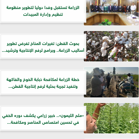
الزراعة تستقبل وفدا دوليا لتطوير منظومة
تنظيم وإدارة المبيدات
بحوث القطن: تغيرات المناخ تفرض تطوير
أساليب الزراعة.. وبرامج لرفع الإنتاجية وترشيد...
خطة الزراعة لمكافحة ذبابة الخوخ والفاكهة
وتنفيذ تجربة بحثية لرفع إنتاجية القطن...
«ملح الليمون».. خبير زراعي يكشف دوره الخفي
في تحسين امتصاص العناصر ومكافحة...