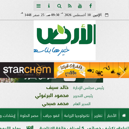
مـ
هـ
الإثنين
10
أغسطس
2026
09:30 صـ
25
صفر
1448
خالد سيف
رئيس مجلس الإدارة
محمود البرغوثي
رئيس التحرير
محمد صبحي
المدير العام
الأخبار
تقارير
تكنولوجيا الزراعة
انفو جراف
مصر الحلوة
إرشادات و
ائقة الإنتاجية
«ملح الليمون».. خبير ز