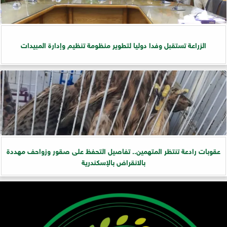
الزراعة تستقبل وفدا دوليا لتطوير منظومة تنظيم وإدارة المبيدات
عقوبات رادعة تنتظر المتهمين.. تفاصيل التحفظ على صقور وزواحف مهددة
بالانقراض بالإسكندرية