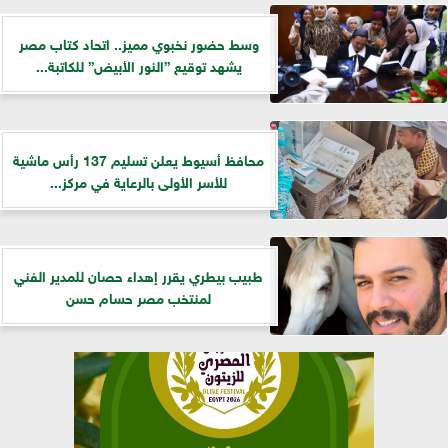
وسط حضور نخبوي مميز.. اتحاد كتاب مصر
يشهد توقيع ”النور الأبيض” للكاتبة...
محافظ أسيوط يعلن تسليم 137 رأس ماشية
للأسر الأولى بالرعاية في مركز...
طبيب بيطري يقرر إهداء حصان للمدير الفني
لمنتخب مصر حسام حسن