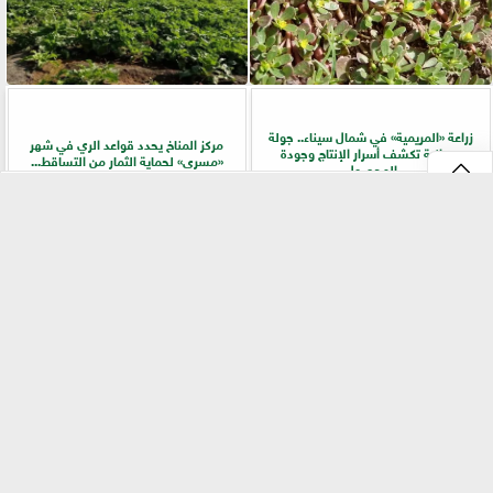
زراعة «المريمية» في شمال سيناء.. جولة
مركز المناخ يحدد قواعد الري في شهر
ميدانية تكشف أسرار الإنتاج وجودة
«مسرى» لحماية الثمار من التساقط...
المحصول
⇡
طرق الاستفادة من الحشائش لتحسين جودة
الزراعة والتخطيط تبحثان خطة تعزيز الأمن
التربة وزيادة المحصول
الغذائي وتوسيع مبادرة القرية المنتجة