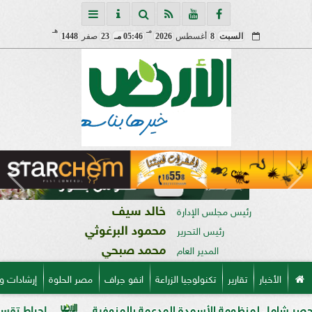
مـ
هـ
السبت
8
أغسطس
2026
05:46 مـ
23
صفر
1448
خالد سيف
رئيس مجلس الإدارة
محمود البرغوثي
رئيس التحرير
محمد صبحي
المدير العام
الأخبار
تقارير
تكنولوجيا الزراعة
انفو جراف
مصر الحلوة
إرشادات و
نظومة الأسمدة المدعمة بالمنوفية
إحباط تقسيم قطعة أرض على مساحة 2000 متر ب