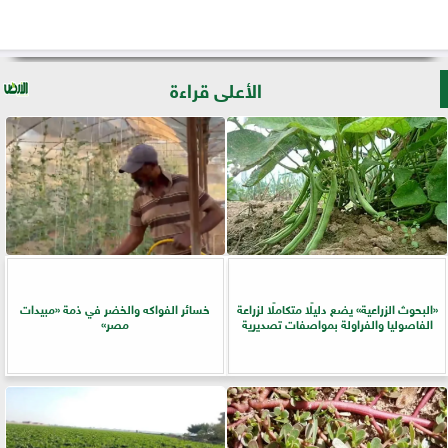
الأعلى قراءة
​«البحوث الزراعية» يضع دليلًا متكاملًا لزراعة
خسائر الفواكه والخضر في ذمة «مبيدات
الفاصوليا والفراولة بمواصفات تصديرية
مصر»