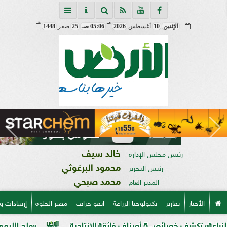
مـ
هـ
الإثنين
10
أغسطس
2026
05:06 صـ
25
صفر
1448
خالد سيف
رئيس مجلس الإدارة
محمود البرغوثي
رئيس التحرير
محمد صبحي
المدير العام
الأخبار
تقارير
تكنولوجيا الزراعة
انفو جراف
مصر الحلوة
إرشادات و
فائقة الإنتاجية
«ملح الليمون».. خبير 