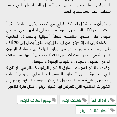
الفاكهة , مما يجعل الزيتون من أفضل المحاصيل التي تتميز
منطقة البحر المتوسط بزراعتها .
ويذكر أن مصر تحتل المرتبة الأولي في تصدير زيتون المائدة سنوياً
حيث تصدر 100 ألف طن سنوياً من إجمالي إنتاجها الذي يتخطي
مليون طن سنوياً منافسة لدولة أسبانيا بالأسواق العالمية
بالإضافة إلى إن إنتاجيتها من زيت الزيتون سنوياً يصل إلى 20 ألف
طن, وبحسب تقرير صادر من وزارة الزراعة إن مساحة الزيتون
المنزرعة في مصر بلغت أكثر من 200 ألف فدان أغلبها بمحافظات
الوادي الجديد , وسيناء , والفيوم, البحيرة وأسيوط .
أوضحت نتائج الموسم السابق لأشجار الزيتون خسائر في الإنتاجية
التي قد تؤثر على أسعاره للمستهلك المحلي, ويرجع أسباب
إنخفاض إنتاجية مصر لمحصول الزيتون الموسم السابق يرجع إلى
التغييرات المناخية التي تتعرض لها أشجار الزيتون خلال فترة التزهير .
وزارة الزراعة
شتلات زيتون
جميع اصناف الزيتون
أسعار شتلات الزيتون