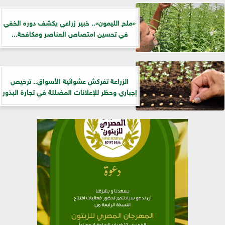
«ملح الليمون».. خبير زراعي يكشف دوره الخفي
في تحسين امتصاص العناصر ومكافحة...
الزراعة تفركش عشوائية الأسواق.. ترخيص
إجباري وحظر للإعلانات المضللة في تجارة البذور