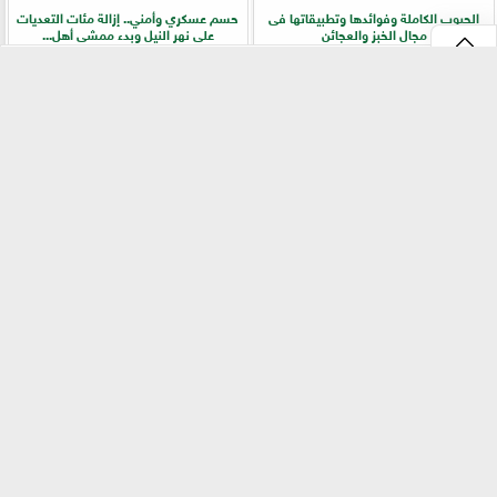
الحبوب الكاملة وفوائدها وتطبيقاتها فى
حسم عسكري وأمني.. إزالة مئات التعديات
مجال الخبز والعجائن
على نهر النيل وبدء ممشى أهل...
⇡
الزراعة تفركش عشوائية الأسواق.. ترخيص
دراسة دولية تكشف دور خمائر التربة المحلية
إجباري وحظر للإعلانات المضللة في تجارة
في زراعة الفاصوليا وزيادة الإنتاجية
البذور
الفيس بوك
GareedatELard