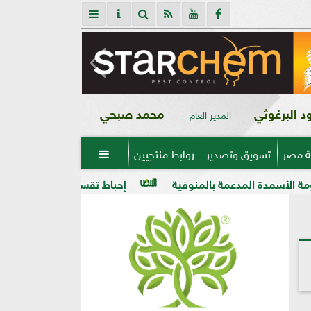
 البرغوثي
محمد صبحي
المدير العام
ة مصر
تسويق وتصدير
روابط منتجيين

عمة بالمنوفية
إحباط تقسيم قطعة أرض على مساحة 2000 متر بالمراغة قبل تنفيذ المخالفة