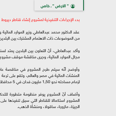
” الارض ” ـ خاص
بدء الإجراءات التنفيذية لمشروع إنشاء قناطر ديروط 
عقد الدكتور محمد عبدالعاطي وزير الموارد المائية 
من الموضوعات ذات الاهتمام المشترك بين البلدين ف
وأكد عبدالعاطي، أنّ التعاون بين البلدين يمتد ل
مجال الموارد المائية، وجرى مناقشة موقف مشروع إ
وأوضح أنّه سيتم طرح المشروع في مناقصة عامة ع
المنشآت المائية في مصر والعالم، وتقع على ترعة ا
لزمام مساحته نحو 1,50 مليون فدان في 5 محافظات: أسيوط، المنيا، بني سويف، الفيوم، والجيزة.
وأضاف أنّ المشروع يوفر منظومة متطورة للتحكم
المشروع استكمالا للقناطر التي سبق تنفيذها ع
الجيزة، مازورة، ساقولا، ومنشأة الذهب.