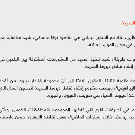
الجديدة
والري، لقاء مع السفير الياباني في القاهرة نوكا ماساكي، شهد مناقشة عدد
ي مجال الموارد المائية.
سنوات طويلة، شهد تنفيذ العديد من المشروعات المشتركة بين البلدين في
نشاء قناطر ديروط الجديدة.
المية الثلاثاء المقبل، لافتا الى أنّ مجموعة قناطر ديروط من أقدم
لإبراهيمية، ويهدف مشروع إنشاء قناطر ديروط الجديدة لتحسين أعمال الري
 في تصرفات الترع التي تغذيها المجموعة بالمحافظات الخمس، ويأتي
لى بحر يوسف خلال السنوات الماضية، وهي قناطر: اللاهون، حسن واصف،