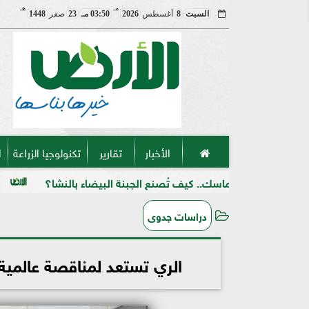
مـ
هـ
السبت
8
أغسطس
2026
03:50 مـ
23
صفر
1448
الأخبار
تقارير
تكنولوجيا الزراعة
ا
متماسك.. كيف تُصنع الجبنة البيضاء بالنشا؟
حرب على السوق
دراسات جدوى
الري تستعد لمناقصة عالمية 