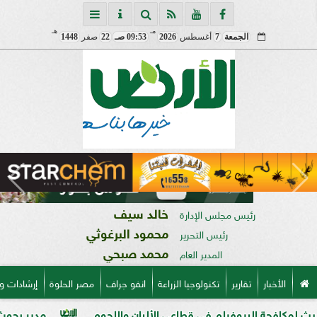
مـ
هـ
الجمعة
7
أغسطس
2026
09:53 صـ
22
صفر
1448
خالد سيف
رئيس مجلس الإدارة
محمود البرغوثي
رئيس التحرير
محمد صبحي
المدير العام
الأخبار
تقارير
تكنولوجيا الزراعة
انفو جراف
مصر الحلوة
إرشادات و
 البيوفيلم في قطاعي الألبان واللحوم
مدير بحوث أمراض النب