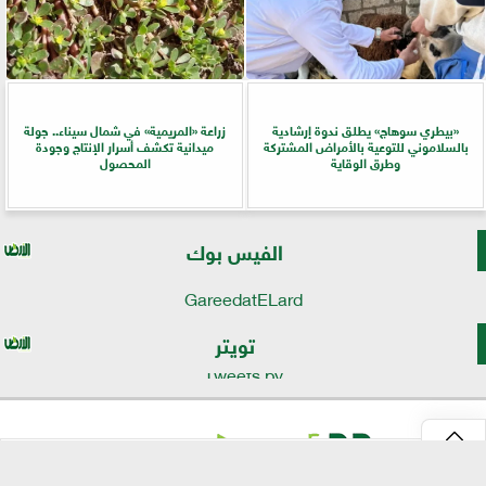
«بيطري سوهاج» يطلق ندوة إرشادية
زراعة «المريمية» في شمال سيناء.. جولة
بالسلاموني للتوعية بالأمراض المشتركة
ميدانية تكشف أسرار الإنتاج وجودة
وطرق الوقاية
المحصول
الفيس بوك
GareedatELard
تويتر
Tweets by