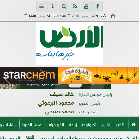
مـ
هـ
الأحد
9
أغسطس
2026
07:46 صـ
24
صفر
1448
خالد سيف
رئيس مجلس الإدارة
محمود البرغوثي
رئيس التحرير
محمد صبحي
المدير العام
الأخبار
تقارير
تكنولوجيا الزراعة
انفو جراف
مصر الحلوة
إرشادات و
 تريد معرفته عن خريطة المنافذ الجديدة
الحبوب الكاملة وفوائ