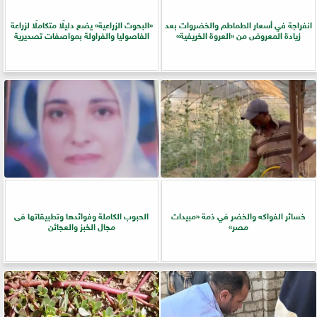
انفراجة في أسعار الطماطم والخضروات بعد
​«البحوث الزراعية» يضع دليلًا متكاملًا لزراعة
زيادة المعروض من «العروة الخريفية»
الفاصوليا والفراولة بمواصفات تصديرية
خسائر الفواكه والخضر في ذمة «مبيدات
الحبوب الكاملة وفوائدها وتطبيقاتها فى
مصر»
مجال الخبز والعجائن