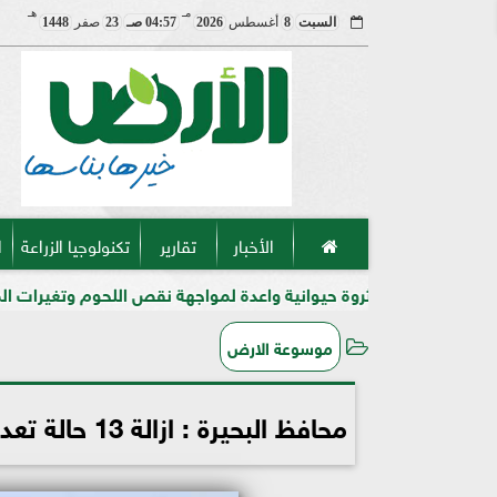
مـ
هـ
السبت
8
أغسطس
2026
04:57 صـ
23
صفر
1448
الأخبار
تقارير
تكنولوجيا الزراعة
ا
. ثروة حيوانية واعدة لمواجهة نقص اللحوم وتغيرات المناخ في مصر
موسوعة الارض
محافظ البحيرة : ازالة 13 حالة تعد على المجارى المائية بدمنهور ضمن الموجة الـ16