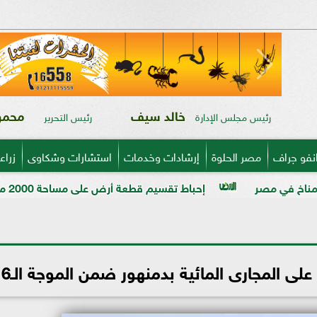
خالد سيف
محمود
رئيس مجلس الإدارة
رئيس التحرير
نفو جراف
مصر الحلوة
إرشادات وخدمات
استشارات وشكاوى
زراع
إحباط تقسيم قطعة أرض على مساحة 2000 متر بالمراغة قبل تنفيذ المخالفة