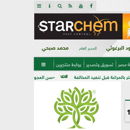
 البرغوثي
محمد صبحي
المدير العام
ة مصر
تسويق وتصدير
روابط منتجيين

«سن العجوز» في الذرة الشامية.. لماذا تظهر الح