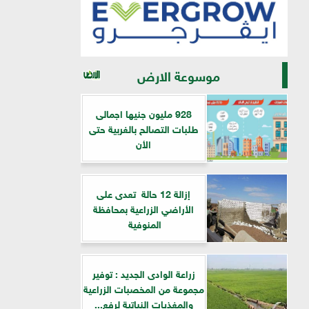
موسوعة الارض
928 مليون جنيها اجمالى
طلبات التصالح بالغربية حتى
الأن
إزالة 12 حالة تعدى على
الأراضي الزراعية بمحافظة
المنوفية
زراعة الوادى الجديد : توفير
مجموعة من المخصبات الزراعية
والمغذيات النباتية لرفع...