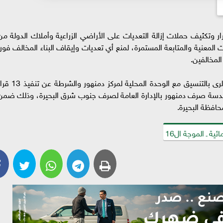
ر وتكثيف حملات إزالة التعديات على الأراضي الزراعية وأملاك الدولة من
المعنية والمتابعة المستمرة، لمنع أي تعديات وإيقاف البناء المخالف فورا
المخالفين.
وأسفرت حملة إزالة التعديات التى نفذتها مديرية الرى بالتنسيق مع الوحدة المحلية لمركز دمنهور وا
رف الخيرى بمساحة 259م2 بزمام هندسة صرف دمنهور بالإدارة العامة لصرف جنوب شرق البحيرة، وذلك ضم
حافظة البحيرة.
ية ـ الموجة ال16